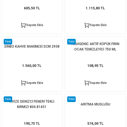
605,50 TL
1.115,80 TL
Sepete Ekle
Sepete Ekle
Yeni
Yeni
HİGHGENİC AKTİF KÖPÜK FIRIN
SINBO KAHVE MAKİNESİ SCM 2938
OCAK TEMİZLEYİCİ 750 ML
1.560,00 TL
108,95 TL
Sepete Ekle
Sepete Ekle
Yeni
Yeni
AVİZE DENİZCİ FENERİ TEKLİ
ARITMA MUSLUĞU
KIRMIZI 804.81451
190,75 TL
574,00 TL