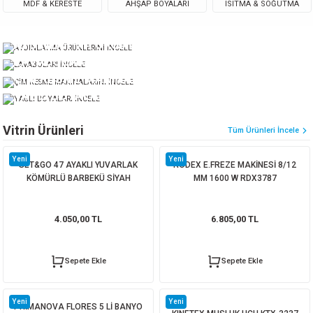
MDF & KERESTE
AHŞAP BOYALARI
ISITMA & SOĞUTMA
AYDINLATMA ÜRÜNLERİNİ İNCELE
LAVABOLARI İNCELE
ÇİM KESME MAKİNALARINI İNCELE
YAĞLI BOYALARI İNCELE
Vitrin Ürünleri
Tüm Ürünleri İncele
Yeni
Yeni
SET&GO 47 AYAKLI YUVARLAK
RODEX E.FREZE MAKİNESİ 8/12
KÖMÜRLÜ BARBEKÜ SİYAH
MM 1600 W RDX3787
4.050,00 TL
6.805,00 TL
Sepete Ekle
Sepete Ekle
Yeni
Yeni
PRİMANOVA FLORES 5 Lİ BANYO