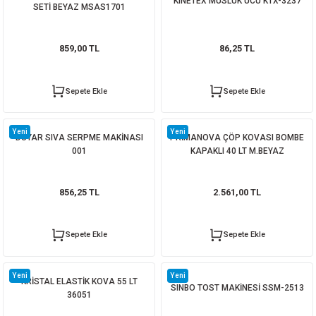
KINETEX MUSLUK UCU KTX-3237
SETİ BEYAZ MSAS1701
859,00 TL
86,25 TL
Sepete Ekle
Sepete Ekle
Yeni
Yeni
DUYAR SIVA SERPME MAKİNASI
PRİMANOVA ÇÖP KOVASI BOMBE
001
KAPAKLI 40 LT M.BEYAZ
856,25 TL
2.561,00 TL
Sepete Ekle
Sepete Ekle
Yeni
Yeni
KRİSTAL ELASTİK KOVA 55 LT
SINBO TOST MAKİNESİ SSM-2513
36051