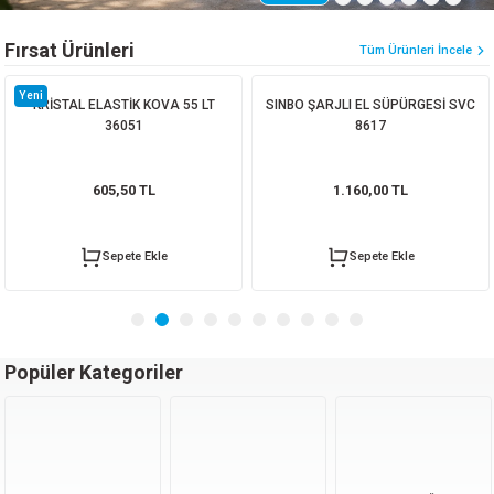
ORATİF TAŞLAR
RI
ALAR
 MAKİNALARI
ARIŞIK
Fırsat Ürünleri
Tüm Ürünleri İncele
 STOP VALF
YER KAPLAMALAR
ALARI
I
ARI
Yeni
KRİSTAL ELASTİK KOVA 55 LT
SINBO ŞARJLI EL SÜPÜRGESİ SVC
36051
8617
İNALARI
 KÖPÜKLER
LARI
 VE KAŞIKLIKLAR
605,50 TL
1.160,00 TL
R
ALARI
Sepete Ekle
Sepete Ekle
LAR
UTKALLAR
KİPMANLARI
Popüler Kategoriler
I