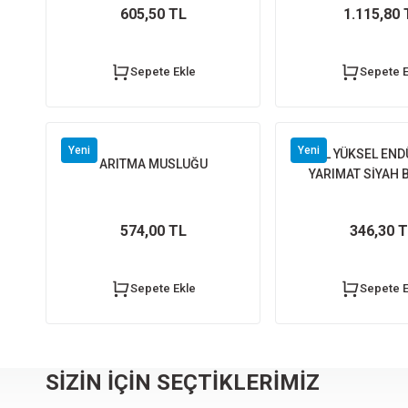
605,50 TL
1.115,80 
BANYO DOLABI 100 CM TOPKAPI
TEMA TENOX DÜZ 
Sepete Ekle
Sepete E
15.450,00 TL
Yeni
Yeni
ANIL YÜKSEL END
ARITMA MUSLUĞU
YARIMAT SİYAH 
Sepete Ekle
574,00 TL
346,30 
DIAMOND VODA KARE TALL SİSTEM DUŞ SETİ
DIAMO
Sepete Ekle
Sepete E
2.970,00 TL
SİZİN İÇİN SEÇTİKLERİMİZ
Sepete Ekle