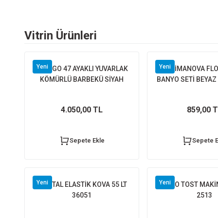
BAHÇE MOBİLYALARI
LAVABO & KLOZET
ELEKTİRİK
Vitrin Ürünleri
SINBO WAFFLE MAKİNESİ SSM 2589
HİGHGENİC AHŞ
Yeni
Yeni
SET&GO 47 AYAKLI YUVARLAK
PRİMANOVA FLOR
2.160,00 TL
KÖMÜRLÜ BARBEKÜ SİYAH
BANYO SETİ BEYAZ
Sepete Ekle
4.050,00 TL
859,00 
Sepete Ekle
Sepete E
40X80 CAPELLA MATT BONE
60X60 CAPELLA GRAY 
Yeni
Yeni
KRİSTAL ELASTİK KOVA 55 LT
SINBO TOST MAKİ
36051
2513
Whatsapp İletişim
Whatsapp İletişim