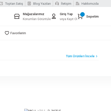
Toptan Satış
Blog Yazıları
İletişim
Hakkımızda
Mağazalarımız
Giriş Yap
Sepetim
Konumları Görüntüle
veya Kayıt Ol
Favorilerim
Tüm Ürünleri İncele
051
SINBO ŞARJLI EL SÜPÜRGESİ SVC 8617
1.160,00 TL
NI
YAĞLI BOYALARI
İNCELE
Sepete Ekle