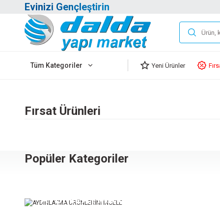
Evinizi Gençleştirin
Tüm Kategoriler
Yeni Ürünler
Fırs
Fırsat Ürünleri
ISONEM JELBETON BEYAZ 20 KG
SINBO KAHVE VE 
Popüler Kategoriler
2.705,50 TL
1
AYDINLATMA ÜRÜNLERİNİ İNCE
Sepete Ekle