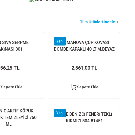
A & SOĞUTMA
Tüm Ürünleri İncele
İF KÖPÜK BANYO 750 ML
Yeni
R SIVA SERPME
PRİMANOVA ÇÖP KOVASI
08,95 TL
KİNASI 001
BOMBE KAPAKLI 40 LT M.BEYAZ
Sepete Ekle
56,25 TL
2.561,00 TL
Sepete Ekle
Sepete Ekle
O DOLABI 60 CM KUMTAŞI
NİC AKTİF KÖPÜK
11.450,00 TL
Yeni
AVİZE DENİZCİ FENERİ TEKLİ
K TEMİZLEYİCİ 750
KIRMIZI 804.81451
ML
Sepete Ekle