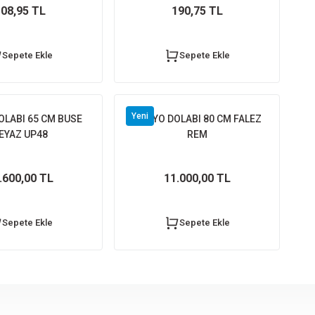
08,95 TL
190,75 TL
İ KATLANIR 15123
Sepete Ekle
Sepete Ekle
5 TL
Yeni
OLABI 65 CM BUSE
BANYO DOLABI 80 CM FALEZ
EYAZ UP48
REM
 Ekle
.600,00 TL
11.000,00 TL
Ş MEKAN DUŞ SİSTEMİ
Sepete Ekle
Sepete Ekle
0,00 TL
ete Ekle