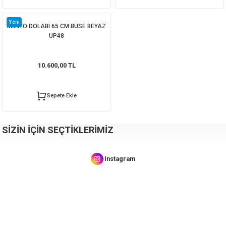
2.600,00 TL
Yeni
BANYO DOLABI 65 CM BUSE BEYAZ
UP48
Sepete Ekle
10.600,00 TL
BANYO DOLABI 60 CM KUMTAŞI
BANYO DOLABI 100 CM TOPKAPI
Sepete Ekle
11.450,00 TL
15.450,00 TL
SİZİN İÇİN SEÇTİKLERİMİZ
Sepete Ekle
Sepete Ekle
Instagram
TEMA TENOX DÜZ MAT SATEN YUVARLAK HAVLULUK 71353
1.890,00 TL