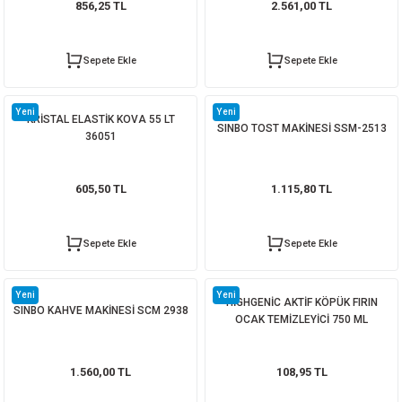
856,25 TL
2.561,00 TL
Sepete Ekle
Sepete Ekle
Sepete Ekle
SINBO WAFFLE MAKİNESİ SSM 2589
Yeni
Yeni
KRİSTAL ELASTİK KOVA 55 LT
SINBO TOST MAKİNESİ SSM-2513
2.160,00 TL
36051
605,50 TL
1.115,80 TL
Sepete Ekle
Sepete Ekle
Sepete Ekle
HİGHGENİC AHŞAP VE MOBİLYA TEMİZLEYİCİ SPREY 1000 ML
Yeni
Yeni
HİGHGENİC AKTİF KÖPÜK FIRIN
SINBO KAHVE MAKİNESİ SCM 2938
103,25 TL
OCAK TEMİZLEYİCİ 750 ML
Sepete Ekle
1.560,00 TL
108,95 TL