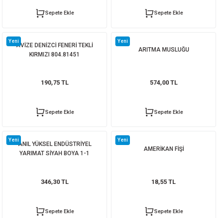
Sepete Ekle
Sepete Ekle
HİGHGENİC AKTİF KÖPÜK BANYO 750 ML
40X80 CAPELLA MATT BONE
Yeni
Yeni
AVİZE DENİZCİ FENERİ TEKLİ
108,95 TL
ARITMA MUSLUĞU
KIRMIZI 804.81451
Sepete Ekle
Whatsapp İletişim
190,75 TL
574,00 TL
60X60 CAPELLA GRAY SUGAR
Sepete Ekle
Sepete Ekle
Yeni
Yeni
ANIL YÜKSEL ENDÜSTRİYEL
AMERİKAN FİŞİ
YARIMAT SİYAH BOYA 1-1
Whatsapp İletişim
346,30 TL
18,55 TL
BANYO DOLABI BOY ASMA TİBET MEŞE ALT
Sepete Ekle
Sepete Ekle