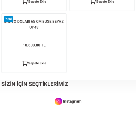
Sepete Ekle
Sepete Ekle
2.600,00 TL
Yeni
BANYO DOLABI 65 CM BUSE BEYAZ
UP48
Sepete Ekle
10.600,00 TL
BANYO DOLABI 60 CM KUMTAŞI
BANYO DOLABI 100 CM TOPKAPI
Sepete Ekle
11.450,00 TL
15.450,00 TL
SİZİN İÇİN SEÇTİKLERİMİZ
Sepete Ekle
Sepete Ekle
Instagram
TEMA TENOX DÜZ MAT SATEN YUVARLAK HAVLULUK 71353