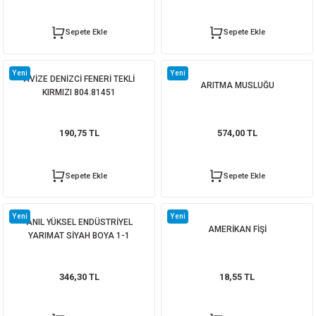
Sepete Ekle
Sepete Ekle
HİGHGENİC AKTİF KÖPÜK BANYO 750 ML
40X80 CAPELLA MATT BONE
Yeni
Yeni
AVİZE DENİZCİ FENERİ TEKLİ
108,95 TL
ARITMA MUSLUĞU
KIRMIZI 804.81451
Sepete Ekle
Whatsapp İletişim
190,75 TL
574,00 TL
60X60 CAPELLA GRAY SUGAR
Sepete Ekle
Sepete Ekle
Yeni
Yeni
ANIL YÜKSEL ENDÜSTRİYEL
AMERİKAN FİŞİ
YARIMAT SİYAH BOYA 1-1
Whatsapp İletişim
346,30 TL
18,55 TL
BANYO DOLABI BOY ASMA TİBET MEŞE ALT