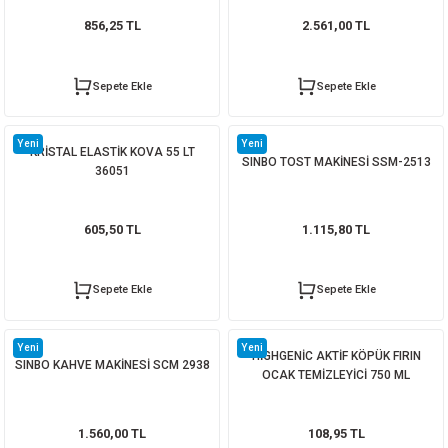
856,25 TL
2.561,00 TL
Sepete Ekle
Sepete Ekle
Sepete Ekle
SINBO WAFFLE MAKİNESİ SSM 2589
Yeni
Yeni
KRİSTAL ELASTİK KOVA 55 LT
SINBO TOST MAKİNESİ SSM-2513
2.160,00 TL
36051
605,50 TL
1.115,80 TL
Sepete Ekle
Sepete Ekle
Sepete Ekle
HİGHGENİC AHŞAP VE MOBİLYA TEMİZLEYİCİ SPREY 1000 ML
Yeni
Yeni
HİGHGENİC AKTİF KÖPÜK FIRIN
SINBO KAHVE MAKİNESİ SCM 2938
103,25 TL
OCAK TEMİZLEYİCİ 750 ML
Sepete Ekle
1.560,00 TL
108,95 TL