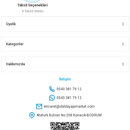
Taksit Seçenekleri
4 Taksit İmkanı
Üyelik
Kategoriler
Hakkımızda
İletişim
0543 381 79 12
0543 381 79 12
eticaret@daldayapimarket.com
Atatürk Bulvarı No:208 Konacık-BODRUM