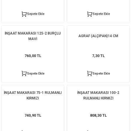
ORATİF TAŞLAR
RI
ALAR
 MAKİNALARI
ARIŞIK
Sepete Ekle
Sepete Ekle
 STOP VALF
YER KAPLAMALAR
ALARI
I
ARI
İNŞAAT MAKARASI 125-2 BURÇLU
İNALARI
AGRAF (ALÇIPAN)14 CM
MAVİ
 KÖPÜKLER
LARI
 VE KAŞIKLIKLAR
760,00 TL
7,30 TL
R
ALARI
Sepete Ekle
Sepete Ekle
LAR
UTKALLAR
KİPMANLARI
İNŞAAT MAKARASI 75-1 RULMANLI
İNŞAAT MAKARASI 100-2
KIRMIZI
RULMANLI KIRMIZI
I
740,90 TL
808,30 TL