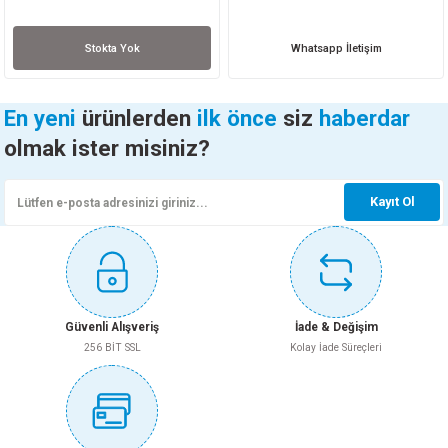
Stokta Yok
Whatsapp İletişim
En yeni
ürünlerden
ilk önce
siz
haberdar
olmak ister misiniz?
Kayıt Ol
Güvenli Alışveriş
İade & Değişim
256 BİT SSL
Kolay İade Süreçleri