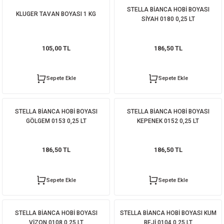
STELLA BİANCA HOBİ BOYASI
ORATİF TAŞLAR
RI
ALAR
 MAKİNALARI
ARIŞIK
KLUGER TAVAN BOYASI 1 KG
SİYAH 0180 0,25 LT
 STOP VALF
YER KAPLAMALAR
ALARI
I
ARI
105,00 TL
186,50 TL
İNALARI
Sepete Ekle
Sepete Ekle
 KÖPÜKLER
LARI
 VE KAŞIKLIKLAR
R
ALARI
STELLA BİANCA HOBİ BOYASI
STELLA BİANCA HOBİ BOYASI
GÖLGEM 0153 0,25 LT
KEPENEK 0152 0,25 LT
LAR
186,50 TL
186,50 TL
UTKALLAR
KİPMANLARI
Sepete Ekle
Sepete Ekle
I
STELLA BİANCA HOBİ BOYASI
STELLA BİANCA HOBİ BOYASI KUM
VİZON 0108 0,25 LT
BEJİ 0104 0,25 LT