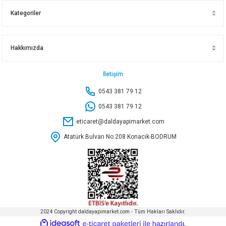
Kategoriler
Hakkımızda
İletişim
0543 381 79 12
0543 381 79 12
eticaret@daldayapimarket.com
Atatürk Bulvarı No:208 Konacık-BODRUM
2024 Copyright daldayapimarket.com - Tüm Hakları Saklıdır.
ideasoft
ile
e-