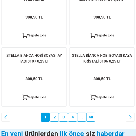
308,50 TL
308,50 TL
Sepete Ekle
Sepete Ekle
STELLA BİANCA HOBİ BOYASI AY
STELLA BİANCA HOBİ BOYASI KAYA
TAŞI 0107 0,25 LT
KRİSTALİ 0106 0,25 LT
308,50 TL
308,50 TL
Sepete Ekle
Sepete Ekle
1
2
3
4
..
48
En yeni
ürünlerden
ilk önce
siz
haberdar