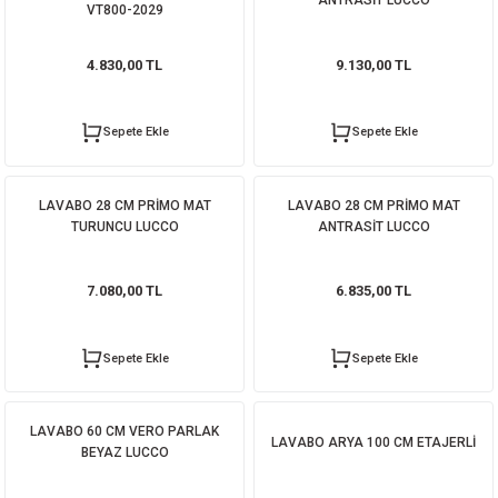
VT800-2029
ORATİF TAŞLAR
RI
ALAR
 MAKİNALARI
ARIŞIK
4.830,00 TL
9.130,00 TL
 STOP VALF
YER KAPLAMALAR
ALARI
I
ARI
Sepete Ekle
Sepete Ekle
İNALARI
 KÖPÜKLER
LARI
 VE KAŞIKLIKLAR
LAVABO 28 CM PRİMO MAT
LAVABO 28 CM PRİMO MAT
TURUNCU LUCCO
ANTRASİT LUCCO
R
ALARI
7.080,00 TL
6.835,00 TL
LAR
UTKALLAR
KİPMANLARI
Sepete Ekle
Sepete Ekle
I
LAVABO 60 CM VERO PARLAK
LAVABO ARYA 100 CM ETAJERLİ
BEYAZ LUCCO