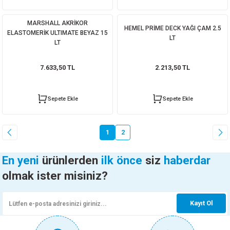
MARSHALL AKRİKOR
HEMEL PRİME DECK YAĞI ÇAM 2.5
ELASTOMERİK ULTIMATE BEYAZ 15
LT
LT
7.633,50 TL
2.213,50 TL
Sepete Ekle
Sepete Ekle
1
2
En yeni
ürünlerden
ilk önce
siz
haberdar
olmak ister misiniz?
Kayıt Ol