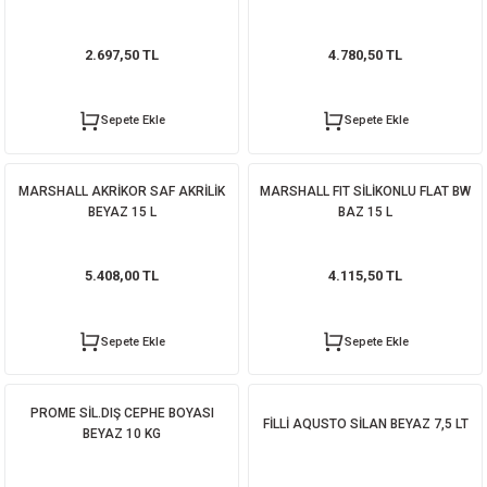
2.697,50 TL
4.780,50 TL
Sepete Ekle
Sepete Ekle
MARSHALL AKRİKOR SAF AKRİLİK
MARSHALL FIT SİLİKONLU FLAT BW
BEYAZ 15 L
BAZ 15 L
5.408,00 TL
4.115,50 TL
Sepete Ekle
Sepete Ekle
PROME SİL.DIŞ CEPHE BOYASI
FİLLİ AQUSTO SİLAN BEYAZ 7,5 LT
BEYAZ 10 KG