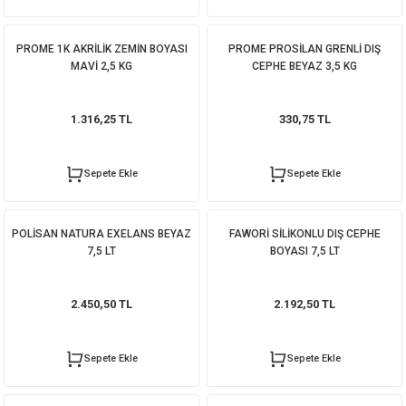
PROME 1K AKRİLİK ZEMİN BOYASI
PROME PROSİLAN GRENLİ DIŞ
MAVİ 2,5 KG
CEPHE BEYAZ 3,5 KG
1.316,25 TL
330,75 TL
Sepete Ekle
Sepete Ekle
POLİSAN NATURA EXELANS BEYAZ
FAWORİ SİLİKONLU DIŞ CEPHE
7,5 LT
BOYASI 7,5 LT
2.450,50 TL
2.192,50 TL
Sepete Ekle
Sepete Ekle