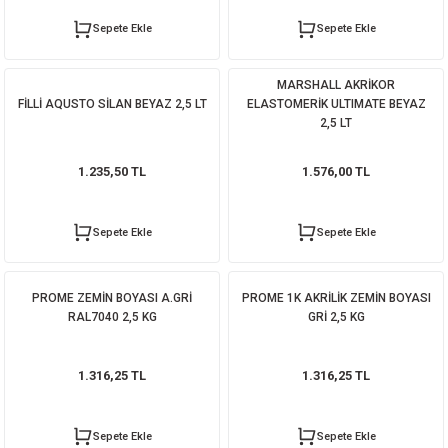
ORATİF TAŞLAR
RI
ALAR
 MAKİNALARI
ARIŞIK
Sepete Ekle
Sepete Ekle
 STOP VALF
YER KAPLAMALAR
ALARI
I
ARI
MARSHALL AKRİKOR
FİLLİ AQUSTO SİLAN BEYAZ 2,5 LT
ELASTOMERİK ULTIMATE BEYAZ
İNALARI
2,5 LT
 KÖPÜKLER
LARI
 VE KAŞIKLIKLAR
1.235,50 TL
1.576,00 TL
R
ALARI
Sepete Ekle
Sepete Ekle
LAR
PROME ZEMİN BOYASI A.GRİ
PROME 1K AKRİLİK ZEMİN BOYASI
UTKALLAR
KİPMANLARI
RAL7040 2,5 KG
GRİ 2,5 KG
I
1.316,25 TL
1.316,25 TL
Sepete Ekle
Sepete Ekle