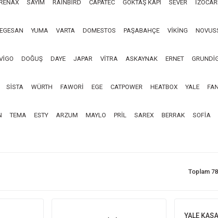
RENAX
SAYIM
RAİNBİRD
CAPATEC
GÖKTAŞ KAPI
SEVER
İZOCAR
EGESAN
YUMA
VARTA
DOMESTOS
PAŞABAHÇE
VİKİNG
NOVUS
İVİGO
DOĞUŞ
DAYE
JAPAR
VİTRA
ASKAYNAK
ERNET
GRUNDİ
SİSTA
WÜRTH
FAWORİ
EGE
CATPOWER
HEATBOX
YALE
FA
N
TEMA
ESTY
ARZUM
MAYLO
PRİL
SAREX
BERRAK
SOFİA
Toplam 78
YALE KASA