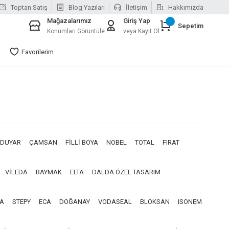
Toptan Satış
Blog Yazıları
İletişim
Hakkımızda
Mağazalarımız
Giriş Yap
Sepetim
Konumları Görüntüle
veya Kayıt Ol
Favorilerim
DUYAR
ÇAMSAN
FİLLİ BOYA
NOBEL
TOTAL
FIRAT
VİLEDA
BAYMAK
ELTA
DALDA ÖZEL TASARIM
A
STEPY
ECA
DOĞANAY
VODASEAL
BLOKSAN
ISONEM