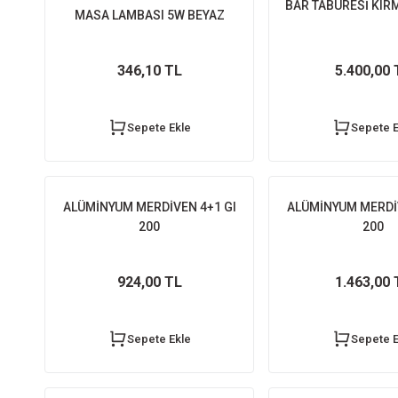
BAR TABURESİ KIRM
MASA LAMBASI 5W BEYAZ
346,10 TL
5.400,00 
Sepete Ekle
Sepete E
ALÜMİNYUM MERDİVEN 4+1 GI
ALÜMİNYUM MERDİV
200
200
924,00 TL
1.463,00 
Sepete Ekle
Sepete E