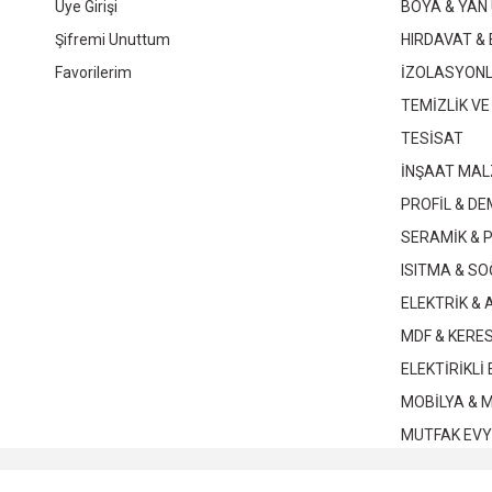
Üye Girişi
BOYA & YAN
Şifremi Unuttum
HIRDAVAT & 
Favorilerim
İZOLASYON
TEMİZLİK VE
TESİSAT
İNŞAAT MAL
PROFİL & DE
SERAMİK & 
ISITMA & S
ELEKTRİK &
MDF & KERE
ELEKTİRİKLİ
MOBİLYA & 
MUTFAK EVY