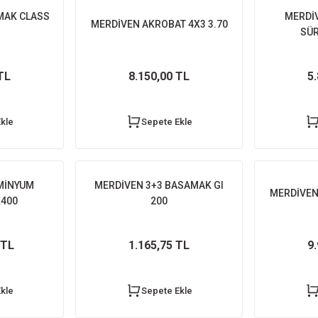
MAK CLASS
MERDİ
MERDİVEN AKROBAT 4X3 3.70
SÜR
TL
8.150,00 TL
5
kle
Sepete Ekle
MİNYUM
MERDİVEN 3+3 BASAMAK GI
MERDİVEN
X400
200
 TL
1.165,75 TL
9
kle
Sepete Ekle