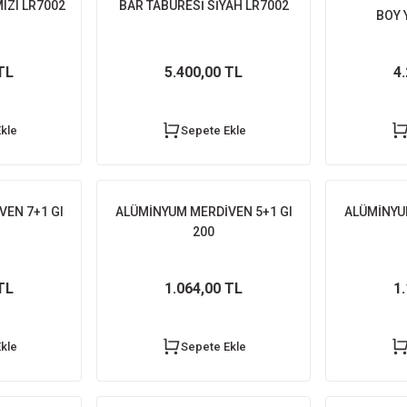
IZI LR7002
BAR TABURESİ SİYAH LR7002
BOY 
TL
5.400,00 TL
4
kle
Sepete Ekle
EN 7+1 GI
ALÜMİNYUM MERDİVEN 5+1 GI
ALÜMİNYU
200
TL
1.064,00 TL
1
kle
Sepete Ekle