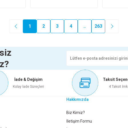
1
2
3
4
..
263
siz
iz?
İade & Değişim
Taksit Seçen
Kolay İade Süreçleri
4 Taksit İmk
Hakkımızda
Biz Kimiz?
İletişim Formu