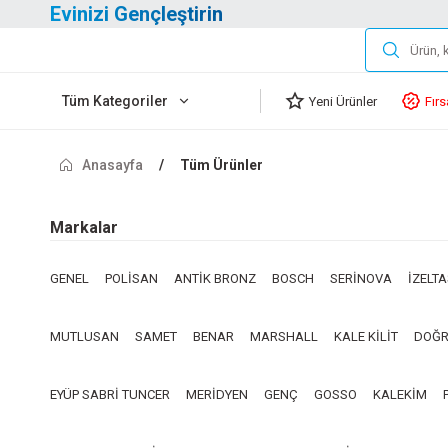
Evinizi Gençleştirin
Tüm Kategoriler
Yeni Ürünler
Fırs
Anasayfa
Tüm Ürünler
Markalar
GENEL
POLİSAN
ANTİK BRONZ
BOSCH
SERİNOVA
İZELT
MUTLUSAN
SAMET
BENAR
MARSHALL
KALE KİLİT
DOĞR
EYÜP SABRİ TUNCER
MERİDYEN
GENÇ
GOSSO
KALEKİM