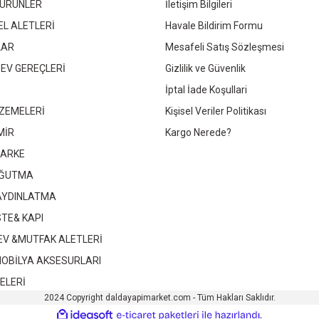
 ÜRÜNLER
İletişim Bilgileri
EL ALETLERİ
Havale Bildirim Formu
LAR
Mesafeli Satış Sözleşmesi
 EV GEREÇLERİ
Gizlilik ve Güvenlik
İptal İade Koşullari
ZEMELERİ
Kişisel Veriler Politikası
MİR
Kargo Nerede?
PARKE
OĞUTMA
 AYDINLATMA
STE& KAPI
 EV &MUTFAK ALETLERİ
MOBİLYA AKSESURLARI
ELERİ
2024 Copyright daldayapimarket.com - Tüm Hakları Saklıdır.
ile
ideasoft
e-