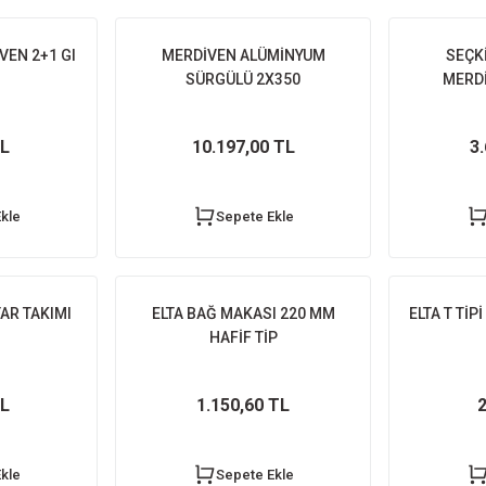
EN 2+1 GI
MERDİVEN ALÜMİNYUM
SEÇK
SÜRGÜLÜ 2X350
MERDİ
TL
10.197,00 TL
3
kle
Sepete Ekle
AR TAKIMI
ELTA BAĞ MAKASI 220 MM
ELTA T TİP
HAFİF TİP
TL
1.150,60 TL
2
kle
Sepete Ekle