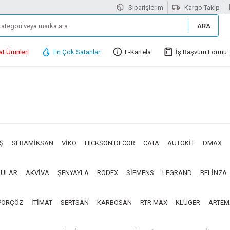
Siparişlerim
Kargo Takip
ARA
at Ürünleri
En Çok Satanlar
E-Kartela
İş Başvuru Formu
AŞ
SERAMİKSAN
VİKO
HICKSON DECOR
CATA
AUTOKİT
DMAX
ULAR
AKVİVA
ŞENYAYLA
RODEX
SİEMENS
LEGRAND
BELİNZA
PORÇÖZ
İTİMAT
SERTSAN
KARBOSAN
RTR MAX
KLUGER
ARTEM