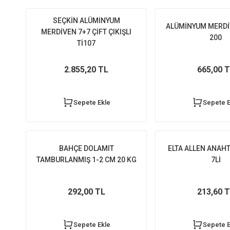
SEÇKİN ALÜMİNYUM
ALÜMİNYUM MERDİV
MERDİVEN 7+7 ÇİFT ÇIKIŞLI
200
Tİ107
2.855,20 TL
665,00 
Sepete Ekle
Sepete E
BAHÇE DOLAMIT
ELTA ALLEN ANAHT
TAMBURLANMIŞ 1-2 CM 20 KG
7Lİ
292,00 TL
213,60 
Sepete Ekle
Sepete E