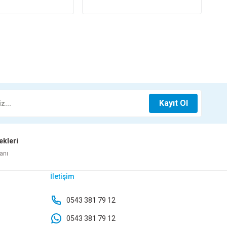
Kayıt Ol
ekleri
anı
İletişim
0543 381 79 12
0543 381 79 12