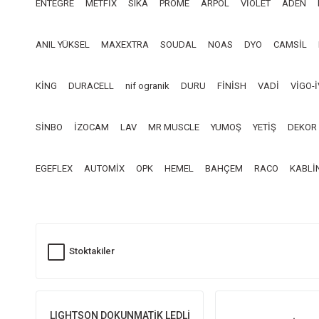
ENTEGRE
METFİX
SIKA
PROME
ARPOL
VİOLET
ADEN
ANIL YÜKSEL
MAXEXTRA
SOUDAL
NOAS
DYO
CAMSİL
KİNG
DURACELL
nif ogranik
DURU
FİNİSH
VADİ
VİGO-
SİNBO
İZOCAM
LAV
MR MUSCLE
YUMOŞ
YETİŞ
DEKOR
EGEFLEX
AUTOMİX
OPK
HEMEL
BAHÇEM
RACO
KABLİ
Stoktakiler
LIGHTSON DOKUNMATİK LEDLİ