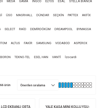
Dİ
MESA
GAMA
İNGCO
ELTOS
ESAL
STELLA BİANCA
Sİ
ÜSO
MASRHALL
DÜNDAR
SEÇKİN
PATTEX
AKFİX
G
SELECT
RAİD
DEMİRDÖKÜM
DREAMPOOL
BYMASSA
NTOM
ALTUS
FAKİR
SAMSUNG
VODABOD
ASPEROX
BORON
TEKNO-TEL
ESEL HAN
VANTİ
İzocardi
66 ürün
 LCD EKRANLI ORTA
YALE KASA MİNİ KOLLU YSU-