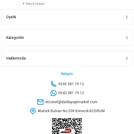
4 Taksit İmkanı
SU SAATİ KOLLEKTÖRÜ 1 1/4 3 LÜ
SU SAATİ KOLLEKTÖRÜ 1 1/4 4 LÜ
Üyelik
200,85 TL
267,80 TL
Kategoriler
Sepete Ekle
Sepete Ekle
Hakkımızda
1/2 ISTAVROZ GALVANİZ
2 1/2 TEL-ŞAÇ KELEPÇE
İletişim
0543 381 79 12
192,95 TL
63,50 TL
0543 381 79 12
eticaret@daldayapimarket.com
Sepete Ekle
Sepete Ekle
Atatürk Bulvarı No:208 Konacık-BODRUM
3 TEL-SAÇ KELEPÇE