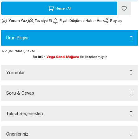
ORATİF TAŞLAR
RI
ALAR
 MAKİNALARI
ARIŞIK
Hemen Al
Yorum Yaz
Tavsiye Et
Fiyatı Düşünce Haber Ver
Paylaş
 STOP VALF
YER KAPLAMALAR
ALARI
I
ARI
Ürün Bilgisi
İNALARI
1/2 ÇALPARA ÇEKVALF
 KÖPÜKLER
LARI
 VE KAŞIKLIKLAR
Bu ürün
Vega Sanal Mağaza
ile listelenmiştir
R
ALARI
Yorumlar
LAR
Soru & Cevap
Bu ürüne ilk yorumu siz yapın!
UTKALLAR
KİPMANLARI
Taksit Seçenekleri
I
Yorum Yaz
Ürün hakkında henüz soru sorulmamış.
Önerileriniz
Soru Sor