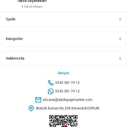
Taksit Seçenekleri
4 Taksit İmkanı
ECA 1/2 ÇALPARA ÇEKVALF101 007 092
Üyelik
735,00 TL
Kategoriler
Sepete Ekle
Hakkımızda
ECA 3/4 ÇALPARA ÇEKVALF101 007 093
ECA 1 ÇEKVALF 101007094
İletişim
0543 381 79 12
879,50 TL
1.215,50 TL
0543 381 79 12
eticaret@daldayapimarket.com
Sepete Ekle
Sepete Ekle
Atatürk Bulvarı No:208 Konacık-BODRUM
ECA 1/2 FİLTRE 601010001
150 ÇEKVALF
1 1-4 DİK ÇEKVALF