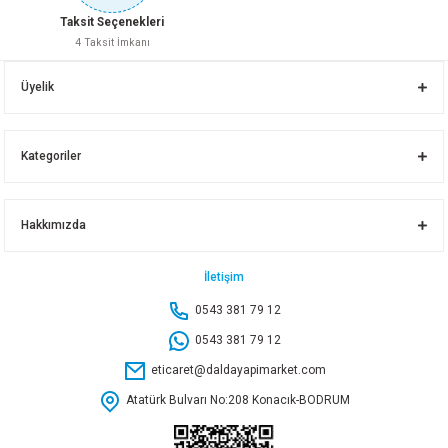
Taksit Seçenekleri
4 Taksit İmkanı
1 BORU UZATMA 25 CM
1 BORU UZATMA 10 CM
Üyelik
166,85 TL
82,80 TL
Kategoriler
Sepete Ekle
Sepete Ekle
Hakkımızda
1 BORU UZATMA 15 CM
1 BORU UZATMA 40 CM
İletişim
0543 381 79 12
113,85 TL
240,60 TL
0543 381 79 12
eticaret@daldayapimarket.com
Sepete Ekle
Sepete Ekle
Atatürk Bulvarı No:208 Konacık-BODRUM