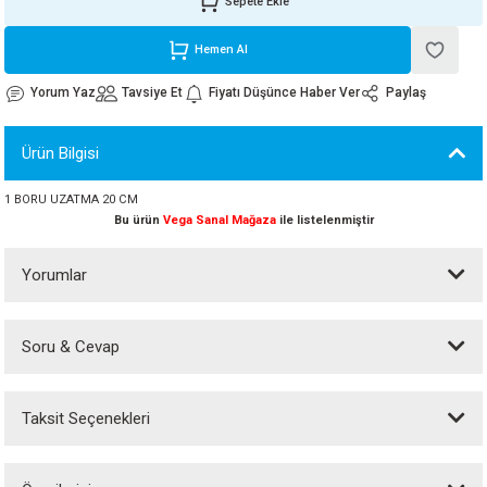
Sepete Ekle
ORATİF TAŞLAR
RI
ALAR
 MAKİNALARI
ARIŞIK
Hemen Al
 STOP VALF
YER KAPLAMALAR
ALARI
I
ARI
Yorum Yaz
Tavsiye Et
Fiyatı Düşünce Haber Ver
Paylaş
İNALARI
Ürün Bilgisi
 KÖPÜKLER
LARI
 VE KAŞIKLIKLAR
1 BORU UZATMA 20 CM
Bu ürün
Vega Sanal Mağaza
ile listelenmiştir
R
ALARI
Yorumlar
LAR
Soru & Cevap
UTKALLAR
KİPMANLARI
Bu ürüne ilk yorumu siz yapın!
I
Taksit Seçenekleri
Yorum Yaz
Ürün hakkında henüz soru sorulmamış.