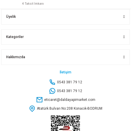
4 Taksit İmkanı
1/2 ISTAVROZ GALVANİZ
2 1/2 TEL-ŞAÇ KELEPÇE
Üyelik
192,95 TL
63,50 TL
Kategoriler
Sepete Ekle
Sepete Ekle
Hakkımızda
3 TEL-SAÇ KELEPÇE
1 1/2 TEL-SAÇ KELEPÇE
2 1/2 TE GALVANİZ
İletişim
0543 381 79 12
68,05 TL
54,60 TL
932,40 TL
0543 381 79 12
eticaret@daldayapimarket.com
Sepete Ekle
Sepete Ekle
Sepete Ekle
Atatürk Bulvarı No:208 Konacık-BODRUM