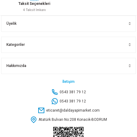
Taksit Seçenekleri
4 Taksit İmkanı
30X90 VICTORIAN MATT ROLYEF-2
30X60 TRUVA GRİ
Üyelik
Kategoriler
Whatsapp İletişim
Whatsapp İletişim
Hakkımızda
30X60 FARALYA D.BLUE
30X60 FARALYA L.BLUE
İletişim
0543 381 79 12
0543 381 79 12
eticaret@daldayapimarket.com
Whatsapp İletişim
Whatsapp İletişim
Atatürk Bulvarı No:208 Konacık-BODRUM
30X60 FANTASIA BLUE MOTIF
30X60 ZEUS BORDUR K.GRİ