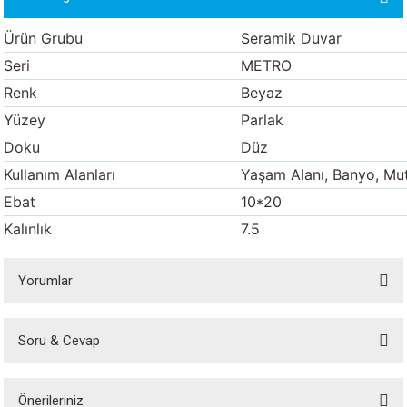
ORATİF TAŞLAR
RI
ALAR
 MAKİNALARI
ARIŞIK
Ürün Grubu
Seramik Duvar
Seri
METRO
 STOP VALF
YER KAPLAMALAR
ALARI
I
ARI
Renk
Beyaz
İNALARI
Yüzey
Parlak
Doku
Düz
 KÖPÜKLER
LARI
 VE KAŞIKLIKLAR
Kullanım Alanları
Yaşam Alanı, Banyo, Mu
R
ALARI
Ebat
10*20
Kalınlık
7.5
LAR
Yorumlar
UTKALLAR
KİPMANLARI
I
Soru & Cevap
Bu ürüne ilk yorumu siz yapın!
Önerileriniz
Yorum Yaz