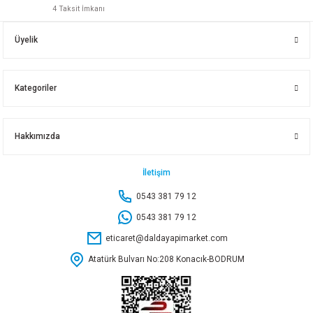
4 Taksit İmkanı
1 1-2 GALVANİZ KUYRUKLU DİRSEK
2 GALVANİZ KUYRUKLU DİRDEK
Üyelik
252,00 TL
417,60 TL
Kategoriler
Sepete Ekle
Sepete Ekle
Hakkımızda
3 PATENT DİRSEK
3/8 SARI KUYRUKLU DİRSEK
İletişim
0543 381 79 12
198,95 TL
99,00 TL
0543 381 79 12
eticaret@daldayapimarket.com
Sepete Ekle
Sepete Ekle
Atatürk Bulvarı No:208 Konacık-BODRUM
1 SARI KUYRUKLU DİRSEK