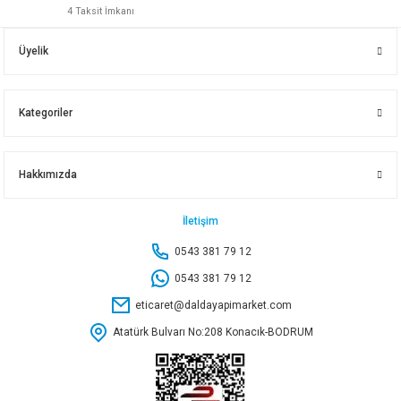
4 Taksit İmkanı
20X1/2 DIŞ DİŞLİ DİRSEK SİYAH
25X3/4 DIŞ DİŞLİ DİRSEK SİYAH
Üyelik
66,20 TL
157,60 TL
Kategoriler
Sepete Ekle
Sepete Ekle
Hakkımızda
25X3/4 İÇ DİŞLİ DİRSEK SİYAH
50X1 1/2 DIŞ DİŞLİ DİRSEK
İletişim
0543 381 79 12
122,50 TL
389,85 TL
0543 381 79 12
eticaret@daldayapimarket.com
Sepete Ekle
Sepete Ekle
Atatürk Bulvarı No:208 Konacık-BODRUM
40X1 1/4 DIŞ DİŞLİ DİRSEK
50X1 1/2 İÇ DİŞLİ DİRSEK