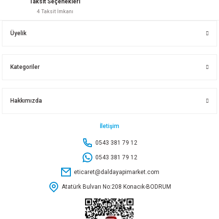
Taksit Seçenekleri
4 Taksit İmkanı
20X35X35-90 DERECE KÖŞEBENT 19841
Üyelik
7,60 TL
Kategoriler
Sepete Ekle
Hakkımızda
30X25X25 90 DERECE KÖŞEBENT 19850
30X40 DÜZ GÖNYE 19230
İletişim
0543 381 79 12
8,15 TL
9,20 TL
0543 381 79 12
eticaret@daldayapimarket.com
Sepete Ekle
Sepete Ekle
Atatürk Bulvarı No:208 Konacık-BODRUM
60X40 DÜZ GÖNYE 19300
20X45X45 90 DERECE KÖŞEBENT 19842