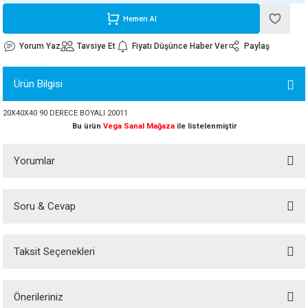
ORATİF TAŞLAR
RI
ALAR
 MAKİNALARI
ARIŞIK
Hemen Al
Yorum Yaz
Tavsiye Et
Fiyatı Düşünce Haber Ver
Paylaş
 STOP VALF
YER KAPLAMALAR
ALARI
I
ARI
Ürün Bilgisi
İNALARI
20X40X40 90 DERECE BOYALI 20011
 KÖPÜKLER
LARI
 VE KAŞIKLIKLAR
Bu ürün
Vega Sanal Mağaza
ile listelenmiştir
R
ALARI
Yorumlar
LAR
Soru & Cevap
Bu ürüne ilk yorumu siz yapın!
UTKALLAR
KİPMANLARI
Taksit Seçenekleri
I
Yorum Yaz
Ürün hakkında henüz soru sorulmamış.
Önerileriniz
Soru Sor