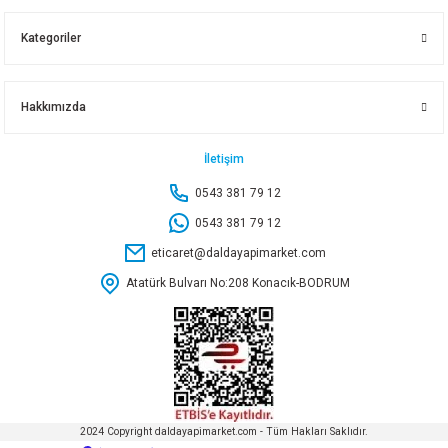
1,55 TL
2,20 TL
1,05 TL
Kategoriler
Sepete Ekle
Sepete Ekle
Sepete Ekle
Hakkımızda
1/2 CONTA FİBER
1/2 CONTA PLS
3/8 CONTA FİBER-PLS
İletişim
0543 381 79 12
1,60 TL
0,70 TL
1,30 TL
0543 381 79 12
eticaret@daldayapimarket.com
Sepete Ekle
Sepete Ekle
Sepete Ekle
Atatürk Bulvarı No:208 Konacık-BODRUM
3X8 CONTA PLS
0,55 TL
2024 Copyright daldayapimarket.com - Tüm Hakları Saklıdır.