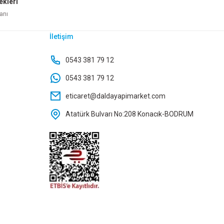
ekleri
Ekle
Sepete Ekle
anı
İletişim
0543 381 79 12
0543 381 79 12
eticaret@daldayapimarket.com
Atatürk Bulvarı No:208 Konacık-BODRUM