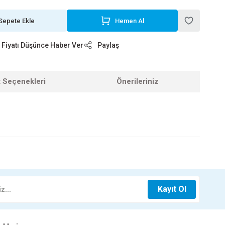
Sepete Ekle
Hemen Al
Fiyatı Düşünce Haber Ver
Paylaş
t Seçenekleri
Önerileriniz
z.
TAPA
1 1/4 PİSLİK TUTUCU
Kayıt Ol
L
682,95 TL