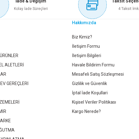
İade & Değişim
Taksit Seçen
Sepete Ekle
Sepete Ekle
Sepete 
Kolay İade Süreçleri
4 Taksit İmk
Hakkımızda
1 1/2 GALVANİZ KÖRTAPA
1 1/4 GALVANİZ KÖRTAPA
Gönder
Biz Kimiz?
İletişim Formu
 ÜRÜNLER
İletişim Bilgileri
95,05 TL
79,20 TL
EL ALETLERİ
Havale Bildirim Formu
LAR
Mesafeli Satış Sözleşmesi
Sepete Ekle
Sepete Ekle
 EV GEREÇLERİ
Gizlilik ve Güvenlik
İptal İade Koşullari
ZEMELERİ
Kişisel Veriler Politikası
MİR
Kargo Nerede?
PARKE
OĞUTMA