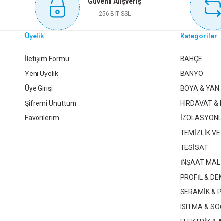
Güvenli Alışveriş
Sepete Ekle
Sepete Ekle
256 BİT SSL
Üyelik
Kategoriler
2 1/2 GALVANİZ KÖRTAPA
2 GALVANİZ KÖRTAPA
İletişim Formu
BAHÇE
Yeni Üyelik
BANYO
Üye Girişi
BOYA & YAN
388,80 TL
138,25 TL
Şifremi Unuttum
HIRDAVAT & 
Favorilerim
İZOLASYON
Sepete Ekle
Sepete Ekle
TEMİZLİK VE
TESİSAT
İNŞAAT MAL
PROFİL & DE
SERAMİK & 
ISITMA & S