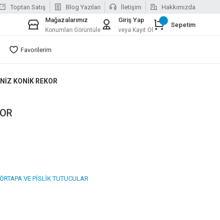
Toptan Satış
Blog Yazıları
İletişim
Hakkımızda
Mağazalarımız
Giriş Yap
Sepetim
Konumları Görüntüle
veya Kayıt Ol
Favorilerim
ANİZ KONİK REKOR
KOR
ÖRTAPA VE PİSLİK TUTUCULAR