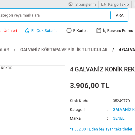
Siparişlerim
Kargo Takip
ARA
at Ürünleri
En Çok Satanlar
E-Kartela
İş Başvuru Formu
ALAR
GALVANİZ KÖRTAPA VE PİSLİK TUTUCULAR
4 GALV
4 GALVANİZ KONİK RE
3.906,00 TL
Stok Kodu
05249770
Kategori
GALVANİZ K
Marka
GENEL
*1.302,00 TL den başlayan taksitlerle!