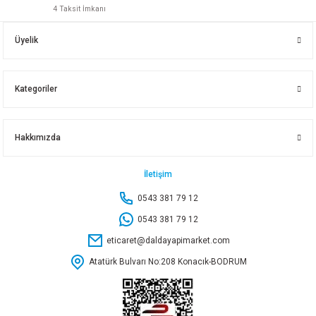
4 Taksit İmkanı
20X1/2 DIŞ DİŞ OYNAR BAŞLIKLI REKOR
Üyelik
113,50 TL
Kategoriler
Sepete Ekle
Hakkımızda
50X1 1/2 İÇ DİŞLİ OYNAR BAŞLIKLI REKOR
İletişim
0543 381 79 12
545,25 TL
0543 381 79 12
eticaret@daldayapimarket.com
Sepete Ekle
Atatürk Bulvarı No:208 Konacık-BODRUM
63X2 DIŞ DİŞLİ OYNAR BAŞLIK REKOR