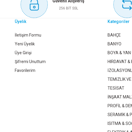
Güvenli Alışveriş
Sepete Ekle
256 BİT SSL
Üyelik
Kategoriler
KINETEX DUŞKABİN TEKERLEĞİ KROM KTX-2703
KI
İletişim Formu
BAHÇE
Yeni Üyelik
BANYO
Üye Girişi
BOYA & YAN
230,40 TL
Şifremi Unuttum
HIRDAVAT & 
Favorilerim
İZOLASYON
Sepete Ekle
TEMİZLİK VE
TESİSAT
İNŞAAT MAL
KINETEX TABLALI MOBİLYA AYAĞI KTX-3049
KINETEX
PROFİL & DE
SERAMİK & 
52,80 TL
ISITMA & S