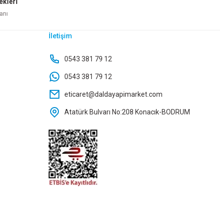
ekleri
anı
İletişim
6002PHB080F4
BURAK TEKERLEK ZT6002PHB100F4
0543 381 79 12
0543 381 79 12
TL
365,70 TL
eticaret@daldayapimarket.com
Atatürk Bulvarı No:208 Konacık-BODRUM
Ekle
Sepete Ekle
İ KTX-3051