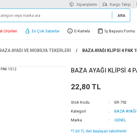
Siparişlerim
Kargo Takip
ARA
at Ürünleri
En Çok Satanlar
E-Kartela
İş Başvuru Formu
BAZA AYAĞI VE MOBİLYA TEKERLERİ
BAZA AYAĞI KLİPSİ 4 PAK 
BAZA AYAĞI KLİPSİ 4 P
22,80 TL
Stok Kodu
ER-792
Kategori
BAZA AYAĞI
Marka
GENEL
*7,60 TL den başlayan taksitlerle!