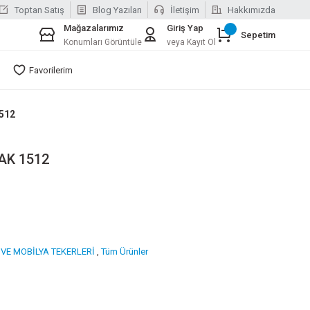
Toptan Satış
Blog Yazıları
İletişim
Hakkımızda
Mağazalarımız
Giriş Yap
Sepetim
Konumları Görüntüle
veya Kayıt Ol
Favorilerim
1512
AK 1512
 VE MOBİLYA TEKERLERİ
,
Tüm Ürünler