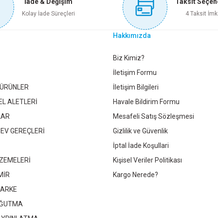
İade & Değişim
Taksit Seçen
Sepete Ekle
Sepete Ekle
Kolay İade Süreçleri
4 Taksit İmk
Hakkımızda
NETEX KÜÇÜK U TABLALI TEKER KTX-3043
BURAK TEKERLEK ZT
Gönder
Biz Kimiz?
İletişim Formu
 ÜRÜNLER
İletişim Bilgileri
51,75 TL
320,40 
EL ALETLERİ
Havale Bildirim Formu
LAR
Mesafeli Satış Sözleşmesi
Sepete Ekle
Sepete 
 EV GEREÇLERİ
Gizlilik ve Güvenlik
İptal İade Koşullari
ZEMELERİ
Kişisel Veriler Politikası
KÜÇÜK TABLALI TEKER KTX-3041
KINETEX MOBILYA TEKERLEĞ
MİR
Kargo Nerede?
PARKE
31,05 TL
51,75 TL
OĞUTMA