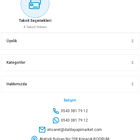
Sepete Ekle
KINETEX BİTS UÇLU TORNAVİDA KTX-2992
Taksit Seçenekleri
4 Taksit İmkanı
BOSCH BITS UÇ EXTRAHARD PH2 25 MM 3 LÜ SET 2607001511
217,95 TL
Üyelik
116,70 TL
Sepete Ekle
Kategoriler
Sepete Ekle
KNITEX 25 Lİ BİTS SETİ KTX-3450
Hakkımızda
BOSCH BITS UÇ EXTRAHARD PZ2 89MM 3 LÜ SET 2607001583
420,30 TL
İletişim
0543 381 79 12
400,40 TL
Sepete Ekle
0543 381 79 12
eticaret@daldayapimarket.com
Sepete Ekle
Atatürk Bulvarı No:208 Konacık-BODRUM
DMAX ÖZS ESNEK BİTS UÇ UZATMA SETİ ÖZS1859