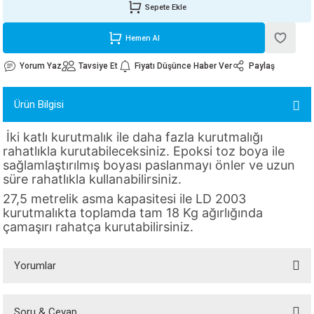
Sepete Ekle
ORATİF TAŞLAR
RI
ALAR
 MAKİNALARI
ARIŞIK
Hemen Al
 STOP VALF
YER KAPLAMALAR
ALARI
I
ARI
Yorum Yaz
Tavsiye Et
Fiyatı Düşünce Haber Ver
Paylaş
İNALARI
Ürün Bilgisi
 KÖPÜKLER
LARI
 VE KAŞIKLIKLAR
İki katlı kurutmalık ile daha fazla kurutmalığı
rahatlıkla kurutabileceksiniz. Epoksi toz boya ile
R
ALARI
sağlamlaştırılmış boyası paslanmayı önler ve uzun
süre rahatlıkla kullanabilirsiniz.
LAR
27,5 metrelik asma kapasitesi ile LD 2003
kurutmalıkta toplamda tam 18 Kg ağırlığında
UTKALLAR
KİPMANLARI
çamaşırı rahatça kurutabilirsiniz.
I
Yorumlar
Soru & Cevap