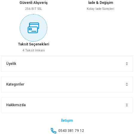
Güvenli Alışveriş
İade & Değişim
256 BİT SSL
Kolay İade Süreçleri
66,90 TL
Gönder
Sepete Ekle
Taksit Seçenekleri
4 Taksit İmkanı
ÇAMAŞIR KURUTMALIĞI MEGA ALÜMİNYUM
Üyelik
2.310,00 TL
Kategoriler
Sepete Ekle
Hakkımızda
ÇAMAŞIR KURUTMALIĞI ISABELLA
İletişim
0543 381 79 12