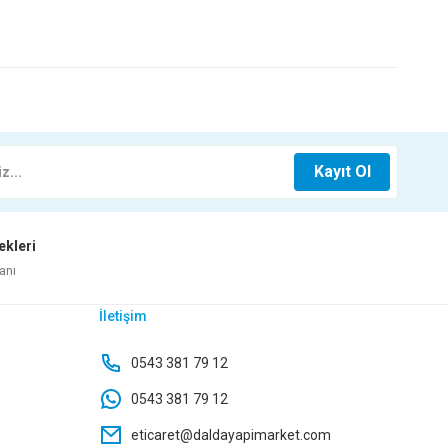
z.
MT 8 CM
Kayıt Ol
ekleri
anı
İletişim
G.SÜPÜRGELİK YEŞİM 2,80 MT 6 CM
0543 381 79 12
0543 381 79 12
88,50 TL
eticaret@daldayapimarket.com