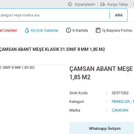
Siparişlerim
Kargo Takip
ARA
at Ürünleri
En Çok Satanlar
E-Kartela
İş Başvuru Formu
ÇAMSAN ABANT MEŞE KLASİK 31.SINIF 8 MM 1,85 M2
ÇAMSAN ABANT MEŞE K
1,85 M2
Stok Kodu
02971032
Kategori
PARKELER
,
Marka
ÇAMSAN
Whatsapp İletişim