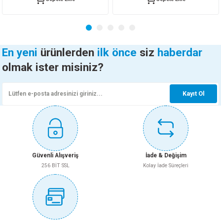
Bu ürüne benzer farklı alternatifler olmalı.
En yeni
ürünlerden
ilk önce
siz
haberdar
olmak ister misiniz?
Gönder
Kayıt Ol
Güvenli Alışveriş
İade & Değişim
256 BİT SSL
Kolay İade Süreçleri