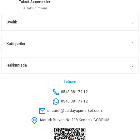
Taksit Seçenekleri
4 Taksit İmkanı
Üyelik
Kategoriler
Hakkımızda
İletişim
0543 381 79 12
0543 381 79 12
eticaret@daldayapimarket.com
Atatürk Bulvarı No:208 Konacık-BODRUM