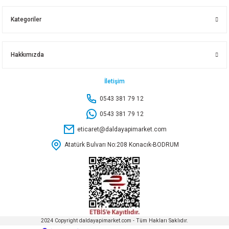
88,50 TL
Kategoriler
Sepete Ekle
Hakkımızda
Yeni
ÇAMSAN ORG.SÜPÜRGELİK SAFİR 2,80 MT 6 CM
İletişim
0543 381 79 12
88,50 TL
0543 381 79 12
eticaret@daldayapimarket.com
Sepete Ekle
Atatürk Bulvarı No:208 Konacık-BODRUM
Yeni
ÇAMSAN ORG.SÜPÜRGELİK YEŞİM 2,80 MT 6 CM
88,50 TL
2024 Copyright daldayapimarket.com - Tüm Hakları Saklıdır.