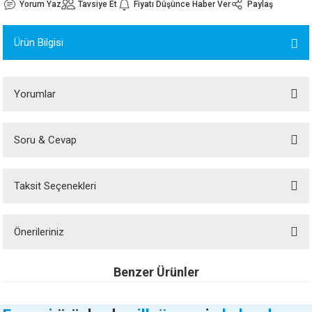
Yorum Yaz
Tavsiye Et
Fiyatı Düşünce Haber Ver
Paylaş
ORATİF TAŞLAR
RI
ALAR
 MAKİNALARI
ARIŞIK
Ürün Bilgisi
 STOP VALF
YER KAPLAMALAR
ALARI
I
ARI
İNALARI
Yorumlar
 KÖPÜKLER
LARI
 VE KAŞIKLIKLAR
Soru & Cevap
Bu ürüne ilk yorumu siz yapın!
R
ALARI
Taksit Seçenekleri
LAR
Yorum Yaz
Ürün hakkında henüz soru sorulmamış.
UTKALLAR
KİPMANLARI
Önerileriniz
Soru Sor
I
Bu ürünün fiyat bilgisi, resim, ürün açıklamalarında ve diğer konularda
Benzer Ürünler
yetersiz gördüğünüz noktaları öneri formunu kullanarak tarafımıza
iletebilirsiniz.
Görüş ve önerileriniz için teşekkür ederiz.