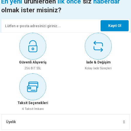
En yeni
ürünlerden
ilk önce
siz
haberdar
ÇAMSAN ORG.SÜPÜRGELİK FINISH FOLYO ANTRASİT 2,80 MT 8 CM
olmak ister misiniz?
Ürün resmi kalitesiz, bozuk veya görüntülenemiyor.
Ürün açıklamasında eksik bilgiler bulunuyor.
138,50 TL
Kayıt Ol
Ürün bilgilerinde hatalar bulunuyor.
Ürün fiyatı diğer sitelerden daha pahalı.
Sepete Ekle
Bu ürüne benzer farklı alternatifler olmalı.
ÇAMSAN ORG.SÜPÜRGELİK FINISH FOLYO BEYAZ 2,80 MT 8 CM
Güvenli Alışveriş
İade & Değişim
256 BİT SSL
Kolay İade Süreçleri
132,50 TL
Gönder
Sepete Ekle
Taksit Seçenekleri
4 Taksit İmkanı
Yeni
ÇAMSAN ORG.SÜPÜRGELİK KHALKEDON 2,80 MT 6 CM
Üyelik