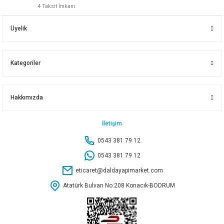
4 Taksit İmkanı
Yeni
ÇAMSAN ORG.SÜPÜRGELİK KHALKEDON 2,80 MT 6 CM
Üyelik
88,50 TL
Kategoriler
Sepete Ekle
Hakkımızda
Yeni
ÇAMSAN ORG.SÜPÜRGELİK SAFİR 2,80 MT 6 CM
İletişim
0543 381 79 12
88,50 TL
0543 381 79 12
eticaret@daldayapimarket.com
Sepete Ekle
Atatürk Bulvarı No:208 Konacık-BODRUM
Yeni
ÇAMSAN ORG.SÜPÜRGELİK YEŞİM 2,80 MT 6 CM