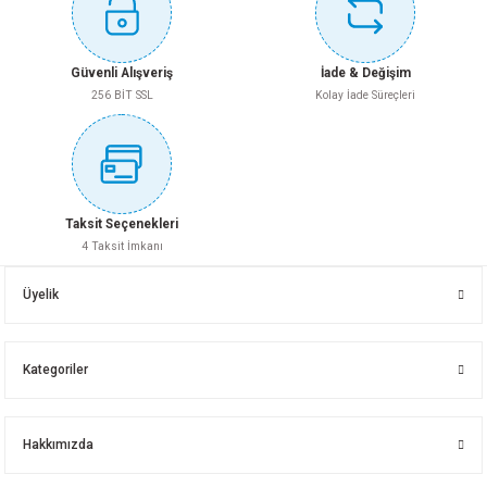
ÇELİK KAPI KAR-DOOR 1627 MODEL ÇİFT RENK ANTRASİT KASA SAĞ
ÇELİK KAPI KAR-DOOR 1635 MODEL ÇİFT RENK ANTRASİT KASA SAĞ
Güvenli Alışveriş
İade & Değişim
Gönder
256 BİT SSL
Kolay İade Süreçleri
Whatsapp İletişim
Whatsapp İletişim
ÇELİK KAPI KAR-DOOR 1468 MODEL CAMLI KASA ANT.KANAT BEYAZ SOL
Taksit Seçenekleri
4 Taksit İmkanı
ÇELİK KAPI KAR-DOOR 1813 MODEL LAZER CAMLI ANTRASİT SAĞ
Üyelik
Whatsapp İletişim
Kategoriler
Whatsapp İletişim
ÇELİK KAPI KAR-DOOR 1637 MODEL ÇİFT RENK ANTRASİT KASA SOL
Hakkımızda
ÇELİK KAPI KAR-DOOR 1637 MODEL ÇİFT RENK ANTRASİT KASA SAĞ