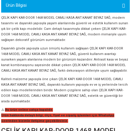
Ürün Bilgisi
ORATİF TAŞLAR
RI
ALAR
 MAKİNALARI
ARIŞIK
ÇELİK KAPI KAR-DOOR 1468 MODEL CAMLI KASA ANT.KANAT BEYAZ SAĞ, modern
 STOP VALF
YER KAPLAMALAR
ALARI
I
ARI
tasarımı ve dayanıklı yapısıyla yaşam alanlarında güvenli ve estetik kullanım sunan
şık bir çelik kapı modelidir. Cam detaylı tasarımıyla dikkat çeken ÇELİK KAPI KAR-
DOOR 1468 MODEL CAMLI KASA ANT.KANAT BEYAZ SAĞ, modern mimariyle uyum
İNALARI
sağlayan dekoratif görünüm sunmaktadır.
Dayanıklı gövde yapısıyla uzun ömürlü kullanım sağlayan ÇELİK KAPI KAR-DOOR
 KÖPÜKLER
LARI
 VE KAŞIKLIKLAR
1468 MODEL CAMLI KASA ANT.KANAT BEYAZ SAĞ, güvenli kullanım avantajı
sunarken yaşam alanlarına modern bir görünüm kazandırır. Antrasit kasa ve beyaz
R
ALARI
kanat kombinasyonu sayesinde dikkat çeken ÇELİK KAPI KAR-DOOR 1468 MODEL
CAMLI KASA ANT.KANAT BEYAZ SAĞ, farklı dekorasyon stilleriyle uyum sağlayabilir.
LAR
Kaliteli malzeme yapısıyla öne çıkan ÇELİK KAPI KAR-DOOR 1468 MODEL CAMLI
KASA ANT.KANAT BEYAZ SAĞ, dayanıklı kullanım yapısıyla ev ve iş yerlerinde tercih
edilen kapı modellerinden biridir. Modern çizgilere sahip olan ÇELİK KAPI KAR-
UTKALLAR
KİPMANLARI
DOOR 1468 MODEL CAMLI KASA ANT.KANAT BEYAZ SAĞ, estetik ve güvenliği bir
arada sunmaktadır.
I
⚠️
Bu ürün online satışa kapalıdır.
Ürün hakkında detaylı bilgi, ölçü, fiyat ve sipariş işlemleri için WhatsApp
üzerinden bizimle iletişime geçebilirsiniz.
ÇELİK KAPI KAR-DOOR 1468 MODEL