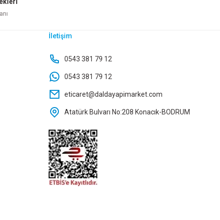
ekleri
ete Ekle
Sepete Ekle
anı
İletişim
DRANAJ MANŞONU 80 LİK
0543 381 79 12
0543 381 79 12
55,60 TL
eticaret@daldayapimarket.com
Atatürk Bulvarı No:208 Konacık-BODRUM
Sepete Ekle