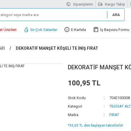
Siparişlerim
Kargo Takip
ARA
at Ürünleri
En Çok Satanlar
E-Kartela
İş Başvuru Formu
ARI
DEKORATİF MANŞET KÖŞELİ TE İNİŞ FIRAT
DEKORATİF MANŞET KÖŞ
100,95 TL
Stok Kodu
7042100008
Kategori
TESİSAT ALT
Marka
FIRAT
*33,65 TL den başlayan taksitlerle!