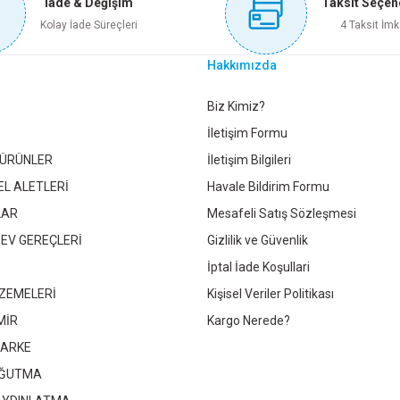
İade & Değişim
Taksit Seçen
Sepete Ekle
Sepete Ekle
Sep
Kolay İade Süreçleri
4 Taksit İmk
Hakkımızda
5 YAP.TE İSTAVROZ
150 LİK PROFİL İNİŞ DİRSEĞİ 90 FIRAT
Gönder
Biz Kimiz?
İletişim Formu
 ÜRÜNLER
İletişim Bilgileri
23,60 TL
72,05 TL
EL ALETLERİ
Havale Bildirim Formu
LAR
Mesafeli Satış Sözleşmesi
Sepete Ekle
Sepete Ekle
 EV GEREÇLERİ
Gizlilik ve Güvenlik
İptal İade Koşullari
ZEMELERİ
Kişisel Veriler Politikası
MİR
Kargo Nerede?
PARKE
OĞUTMA