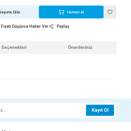
Sepete Ekle
Hemen Al
Fiyatı Düşünce Haber Ver
Paylaş
t Seçenekleri
Önerileriniz
z.
TE SİYAH
20 YAP.TE SİYAH
Kayıt Ol
0 TL
6,45 TL