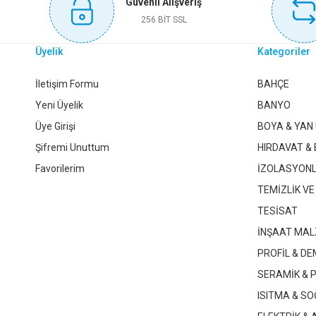
Güvenli Alışveriş
Sepete Ekle
256 BİT SSL
Üyelik
Kategoriler
20 YAP.İSTAVROZ TE
100 LÜK TE İSTAVROZ
2
İletişim Formu
BAHÇE
Yeni Üyelik
BANYO
Üye Girişi
BOYA & YAN
16,55 TL
237,95 TL
Şifremi Unuttum
HIRDAVAT & 
Favorilerim
İZOLASYON
Sepete Ekle
Sepete Ekle
TEMİZLİK VE
TESİSAT
İNŞAAT MAL
PROFİL & DE
SERAMİK & 
ISITMA & S