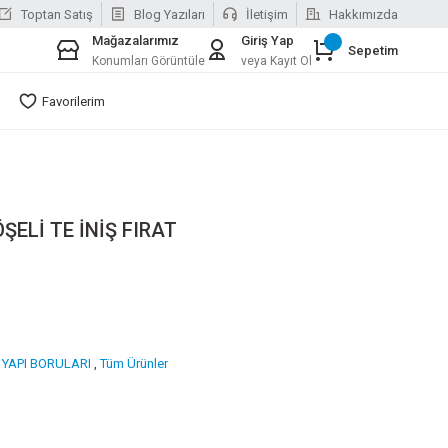
Toptan Satış
Blog Yazıları
İletişim
Hakkımızda
Mağazalarımız
Giriş Yap
Sepetim
Konumları Görüntüle
veya Kayıt Ol
Favorilerim
ELİ TE İNİŞ FIRAT
 YAPI BORULARI
,
Tüm Ürünler