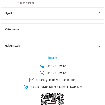
4 Taksit İmkanı
BOSCH BİS UÇ STOPAJLI PH2 5 CM 2609255906
Üyelik
134,50 TL
Kategoriler
Sepete Ekle
Hakkımızda
TOTAL FREZE AĞZI 35 MM TAC180351
İletişim
0543 381 79 12
273,60 TL
0543 381 79 12
eticaret@daldayapimarket.com
Sepete Ekle
Atatürk Bulvarı No:208 Konacık-BODRUM
BOSCH SELFCUT FREZE MATKAP UCU 14X152 2608900314