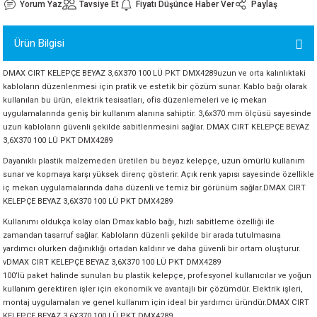
Yorum Yaz
Tavsiye Et
Fiyatı Düşünce Haber Ver
Paylaş
ORATİF TAŞLAR
RI
ALAR
 MAKİNALARI
ARIŞIK
Ürün Bilgisi
 STOP VALF
YER KAPLAMALAR
ALARI
I
ARI
DMAX CIRT KELEPÇE BEYAZ 3,6X370 100 LÜ PKT DMX4289uzun ve orta kalınlıktaki
İNALARI
kabloların düzenlenmesi için pratik ve estetik bir çözüm sunar. Kablo bağı olarak
kullanılan bu ürün, elektrik tesisatları, ofis düzenlemeleri ve iç mekan
uygulamalarında geniş bir kullanım alanına sahiptir. 3,6x370 mm ölçüsü sayesinde
 KÖPÜKLER
LARI
 VE KAŞIKLIKLAR
uzun kabloların güvenli şekilde sabitlenmesini sağlar. DMAX CIRT KELEPÇE BEYAZ
3,6X370 100 LÜ PKT DMX4289
R
ALARI
Dayanıklı plastik malzemeden üretilen bu beyaz kelepçe, uzun ömürlü kullanım
sunar ve kopmaya karşı yüksek direnç gösterir. Açık renk yapısı sayesinde özellikle
iç mekan uygulamalarında daha düzenli ve temiz bir görünüm sağlar.DMAX CIRT
LAR
KELEPÇE BEYAZ 3,6X370 100 LÜ PKT DMX4289
Kullanımı oldukça kolay olan Dmax kablo bağı, hızlı sabitleme özelliği ile
UTKALLAR
KİPMANLARI
zamandan tasarruf sağlar. Kabloların düzenli şekilde bir arada tutulmasına
yardımcı olurken dağınıklığı ortadan kaldırır ve daha güvenli bir ortam oluşturur.
I
vDMAX CIRT KELEPÇE BEYAZ 3,6X370 100 LÜ PKT DMX4289
100’lü paket halinde sunulan bu plastik kelepçe, profesyonel kullanıcılar ve yoğun
kullanım gerektiren işler için ekonomik ve avantajlı bir çözümdür. Elektrik işleri,
montaj uygulamaları ve genel kullanım için ideal bir yardımcı üründür.DMAX CIRT
KELEPÇE BEYAZ 3,6X370 100 LÜ PKT DMX4289