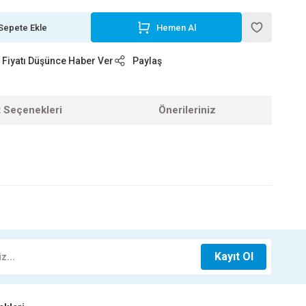
Sepete Ekle
Hemen Al
Fiyatı Düşünce Haber Ver
Paylaş
t Seçenekleri
Önerileriniz
z.
İSK 115MM KTX-3349
Kayıt Ol
 TL