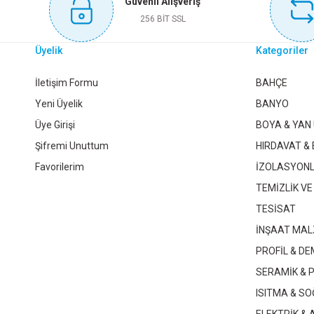
Güvenli Alışveriş
Sepete Ekle
256 BİT SSL
Üyelik
Kategoriler
KNITEX SAÇAKLI TEL FIRÇA SET 3 LÜ KTX-2491
DMA
İletişim Formu
BAHÇE
Yeni Üyelik
BANYO
Üye Girişi
BOYA & YAN
173,60 TL
Şifremi Unuttum
HIRDAVAT & 
Favorilerim
İZOLASYON
Sepete Ekle
TEMİZLİK VE
TESİSAT
İNŞAAT MAL
DMAX DİSK ZIMPARA FLAP 180 MM 60 KUM DMX4005
PROFİL & DE
SERAMİK & 
74,95 TL
ISITMA & S