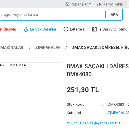
Siparişlerim
Kargo Takip
ARA
at Ürünleri
En Çok Satanlar
E-Kartela
İş Başvuru Formu
 MAKİNALARI
ZIMPARALAR
DMAX SAÇAKLI DAİRESEL FIR
DMAX SAÇAKLI DAİRES
DMX4080
251,30 TL
Stok Kodu
DMX4080_4
Kategori
ZIMPARALA
*83,77 TL den başlayan taksitlerle!