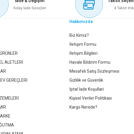
İade & Değişim
Taksit Seçen
Sepete Ekle
Sepet
Kolay İade Süreçleri
4 Taksit İmk
Hakkımızda
X ÇANAK FIRÇA BURGULU 75 MM DMX4034
DMAX SAÇAKLI TEL
Gönder
Biz Kimiz?
İletişim Formu
 ÜRÜNLER
İletişim Bilgileri
67,95 TL
1
EL ALETLERİ
Havale Bildirim Formu
LAR
Mesafeli Satış Sözleşmesi
Sepete Ekle
 EV GEREÇLERİ
Gizlilik ve Güvenlik
İptal İade Koşullari
ZEMELERİ
Kişisel Veriler Politikası
DMAX DİSK ZIMPARA FLAP 115 MM 60 KUM DMX4001
DMAX 
MİR
Kargo Nerede?
PARKE
41,30 TL
OĞUTMA