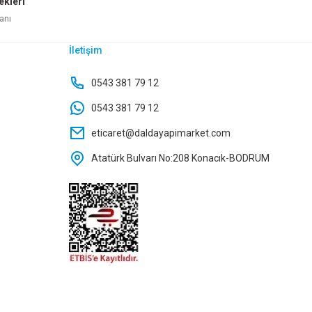
ekleri
e Ekle
anı
İletişim
 FIRÇA 5 PARÇA DMX-4085
0543 381 79 12
0543 381 79 12
67,05 TL
eticaret@daldayapimarket.com
Atatürk Bulvarı No:208 Konacık-BODRUM
Sepete Ekle
DİSK ZIMPARA FLAP 115 MM 40 KUM DMX4000
34,65 TL