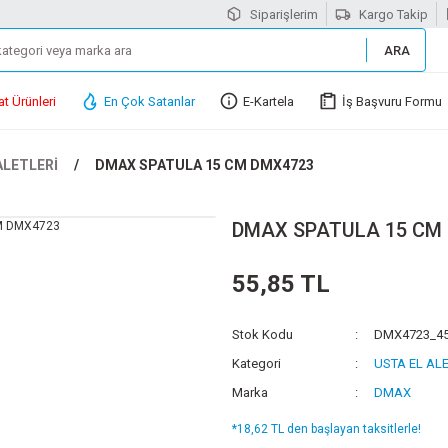
Siparişlerim
Kargo Takip
ARA
at Ürünleri
En Çok Satanlar
E-Kartela
İş Başvuru Formu
ALETLERİ
DMAX SPATULA 15 CM DMX4723
DMAX SPATULA 15 CM
55,85 TL
Stok Kodu
DMX4723_4
Kategori
USTA EL AL
Marka
DMAX
*18,62 TL den başlayan taksitlerle!