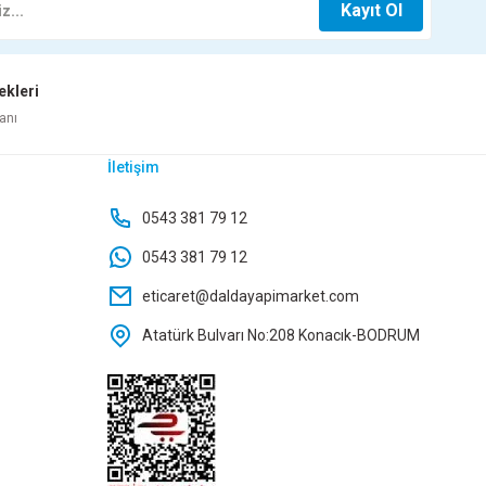
Kayıt Ol
Sepete Ekle
124,90 TL
ekleri
Sepete Ekle
DUYAR MERMER MALASI AÇIK SAP 35CM 410
anı
İletişim
294,25 TL
0543 381 79 12
0543 381 79 12
Sepete Ekle
eticaret@daldayapimarket.com
Atatürk Bulvarı No:208 Konacık-BODRUM