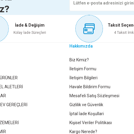
iz?
Sepete Ekle
Sepete Ekle
117,50 TL
132,30 TL
İade & Değişim
Taksit Seçen
Sepete Ekle
Sepete Ekle
M TABANCASI 40-80W KTX-2687
ZIMPARA TAKOZU 1738
Kolay İade Süreçleri
4 Taksit İmk
Gönder
Hakkımızda
272,50 TL
126,00 TL
LI ISPATULA 40 CM 464
Biz Kimiz?
İletişim Formu
Sepete Ekle
Sepete Ekle
 ÜRÜNLER
İletişim Bilgileri
5,70 TL
EL ALETLERİ
Havale Bildirim Formu
LAR
Mesafeli Satış Sözleşmesi
epete Ekle
MALA-1187
 EV GEREÇLERİ
Gizlilik ve Güvenlik
İptal İade Koşullari
ZEMELERİ
Kişisel Veriler Politikası
MİR
Kargo Nerede?