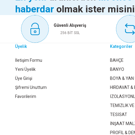
haberdar
olmak ister misin
Sepete Ekle
102,70 TL
Güvenli Alışveriş
Sepete Ekle
KINETEX SPATULA 140 MM KTX-2162
KINETEX LEHİ
256 BİT SSL
Üyelik
Kategoriler
105,60 TL
DUYAR GENİŞ ISPATULA NO-22 059
DUYAR EĞRİ SAP
İletişim Formu
BAHÇE
Yeni Üyelik
BANYO
Sepete Ekle
Üye Girişi
BOYA & YAN
141,85 TL
46
Şifremi Unuttum
HIRDAVAT & 
Favorilerim
İZOLASYON
Sepete Ekle
S
SIVA SÜNGERİ EKSTRA SARI
DEKOR KALETERASİT 
TEMİZLİK VE
TESİSAT
39,50 TL
202,35 TL
İNŞAAT MAL
PROFİL & DE