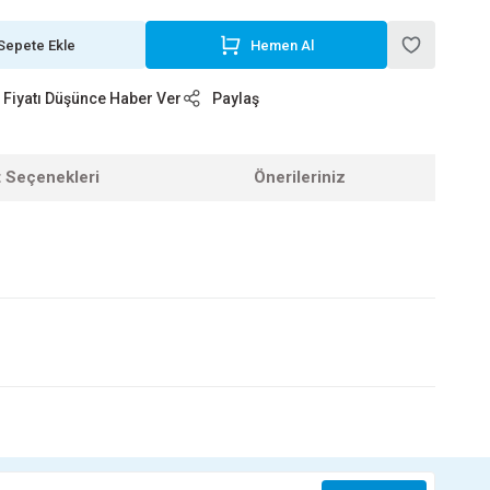
Sepete Ekle
Hemen Al
Fiyatı Düşünce Haber Ver
Paylaş
t Seçenekleri
Önerileriniz
z.
KINETEX SPATULA 120 MM KTX-2200
100,35 TL
DUYAR GENİŞ ISPATULA NO-17 058