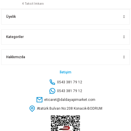
4 Taksit İmkanı
NOBEL SAFRAN KULP KROM 128 MM KL23212829
Üyelik
50,70 TL
Kategoriler
Sepete Ekle
Hakkımızda
NOBEL ARBETA KULP MATSİYAH 192 MM
İletişim
0543 381 79 12
80,65 TL
0543 381 79 12
eticaret@daldayapimarket.com
Sepete Ekle
Atatürk Bulvarı No:208 Konacık-BODRUM
NOBEL NOKTALI DÜĞME MATSİYAH 47573