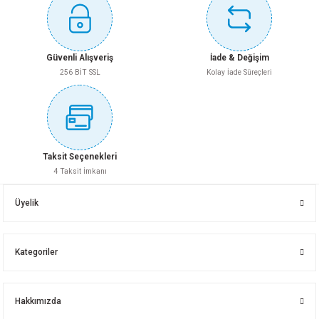
Bu ürüne benzer farklı alternatifler olmalı.
LAMA 50X5 (Tevkft)
SİYAH SAÇ 2 MM (Tevkft)
Güvenli Alışveriş
İade & Değişim
256 BİT SSL
Kolay İade Süreçleri
Gönder
Whatsapp İletişim
Whatsapp İletişim
Taksit Seçenekleri
4 Taksit İmkanı
SİYAH SAÇ 1.5 MM (Tevkft)
SİLME 20X5 (Tevkft)
Üyelik
Kategoriler
Whatsapp İletişim
Whatsapp İletişim
Hakkımızda