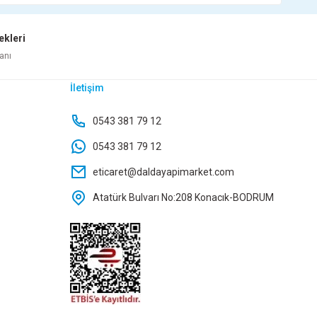
85,00 TL
ekleri
epete Ekle
anı
İletişim
OX BOARD 3000W ELEKTRİKLİ FANLI ISITICI FÜME
0543 381 79 12
0543 381 79 12
5.695,20 TL
eticaret@daldayapimarket.com
Atatürk Bulvarı No:208 Konacık-BODRUM
Sepete Ekle
SİMGE YAYLI KAPAK YEŞİL
SOBA DÖKÜM UDS-005 B