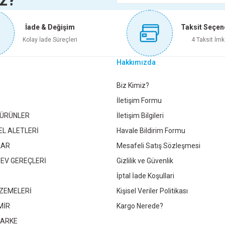
iz?
35.505,00 TL
32.9
İade & Değişim
Taksit Seçen
Sepete Ekle
S
Kolay İade Süreçleri
4 Taksit İmk
Hakkımızda
HEATBOX 360 3000W ELEKTRİKLİ FANLI ISITICI FÜME
HEATB
Gönder
Biz Kimiz?
İletişim Formu
 ÜRÜNLER
İletişim Bilgileri
5.953,95 TL
EL ALETLERİ
Havale Bildirim Formu
LAR
Mesafeli Satış Sözleşmesi
Sepete Ekle
 EV GEREÇLERİ
Gizlilik ve Güvenlik
İptal İade Koşullari
ZEMELERİ
Kişisel Veriler Politikası
HEATBOX MİNİ 2000W ELEKTRİKLİ FANLI ISITICI KREM
AÇAN 
MİR
Kargo Nerede?
PARKE