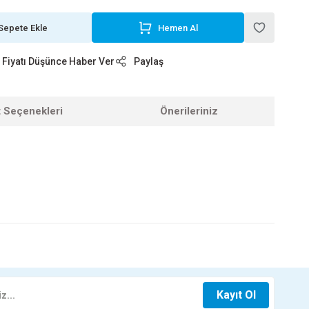
Sepete Ekle
Hemen Al
Fiyatı Düşünce Haber Ver
Paylaş
t Seçenekleri
Önerileriniz
z.
00W 58X68X18 20-25 M2
Kayıt Ol