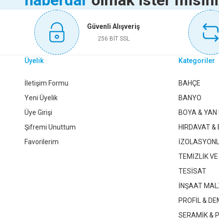
haberdar
olmak ister misin
34.560,00 TL
Bu ürüne benzer farklı alternatifler olmalı.
Güvenli Alışveriş
Sepete Ekle
256 BİT SSL
Üyelik
Kategoriler
HEATBOX 360 6000W MONAFAZE E.FANLI ISITICI FÜME
İletişim Formu
BAHÇE
Yeni Üyelik
BANYO
Üye Girişi
BOYA & YAN
10.550,40 TL
Şifremi Unuttum
HIRDAVAT & 
Favorilerim
İZOLASYON
Sepete Ekle
TEMİZLİK VE
TESİSAT
İNŞAAT MAL
HEATBOX MİNİ 2000W ELEKTRİKLİ FANLI ISITICI FÜME
PROFİL & DE
SERAMİK & 