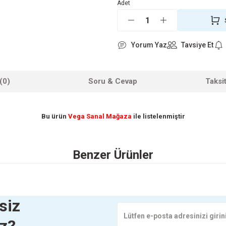
Adet
Yorum Yaz
Tavsiye Et
(0)
Soru & Cevap
Taksi
Bu ürün
Vega Sanal Mağaza
ile listelenmiştir
 yetersiz gördüğünüz noktaları öneri formunu kullanarak tarafımıza iletebilirsini
Benzer Ürünler
Ürün hakkında henüz soru sorulmamış.
Bu ürüne ilk yorumu siz yapın!
Yorum Yaz
Soru Sor
Yeni
BOX ŞÖMİNE 2000W 58X83X18 20-25 M2
HEATBOX ŞÖMİNE 20
siz