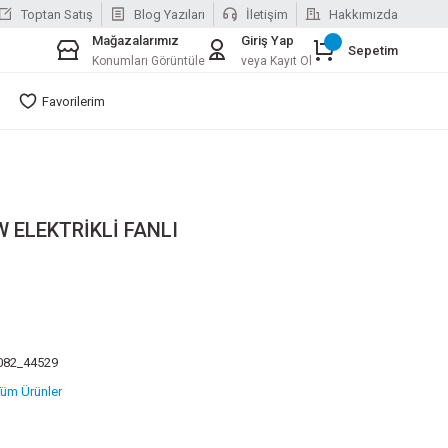
Toptan Satış
Blog Yazıları
İletişim
Hakkımızda
Mağazalarımız
Giriş Yap
Sepetim
Konumları Görüntüle
veya Kayıt Ol
Favorilerim
 ELEKTRİKLİ FANLI
082_44529
üm Ürünler