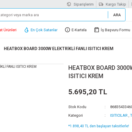
Siparişlerim
Kargo Takip
ARA
at Ürünleri
En Çok Satanlar
E-Kartela
İş Başvuru Formu
HEATBOX BOARD 3000W ELEKTRİKLİ FANLI ISITICI KREM
HEATBOX BOARD 3000W
ISITICI KREM
5.695,20 TL
Stok Kodu
8683543346
Kategori
ISITICILAR
,
T
*1.898,40 TL den başlayan taksitlerle!