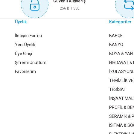
Güvenli Alışveriş
Sepete Ekle
256 BİT SSL
Üyelik
Kategoriler
TOPRAKLAMA TERMİNAL SETİ 150 PARÇA
KABLO YÜ
İletişim Formu
BAHÇE
Yeni Üyelik
BANYO
Üye Girişi
BOYA & YAN
236,00 TL
Şifremi Unuttum
HIRDAVAT & 
Favorilerim
İZOLASYON
Sepete Ekle
TEMİZLİK VE
TESİSAT
İNŞAAT MAL
YAPIŞKAN KROŞE 20X20
RUTTER CAT6 30 MT
PROFİL & DE
SERAMİK & 
160,00 TL
375,00 TL
ISITMA & S