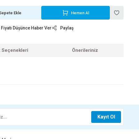
Sepete Ekle
Hemen Al
Fiyatı Düşünce Haber Ver
Paylaş
t Seçenekleri
Önerileriniz
z.
FASTON İZOLELİ DİŞİ-ERKEK PAPUC SETİ 200 PARÇA
Kayıt Ol
589,00 TL