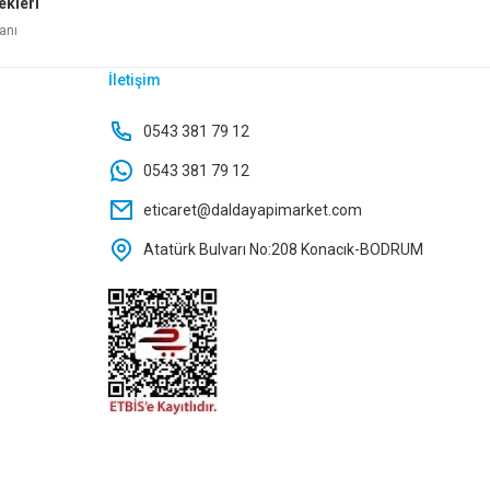
ekleri
Sepete Ekle
anı
İletişim
 YAPIŞKANLI 2 MT
RUTTER KABLOLU MOUSE
0543 381 79 12
0543 381 79 12
96,00 TL
eticaret@daldayapimarket.com
Atatürk Bulvarı No:208 Konacık-BODRUM
e
Sepete Ekle