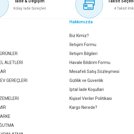
İade & Değişim
Taksit Seçen
Sepete Ekle
Sepete Ekle
Kolay İade Süreçleri
4 Taksit İmk
Hakkımızda
KSÜĞÜ İZOLELİ 1200 PARÇA SET
KABLO KANALI 12X12 RENKLİ
Gönder
Biz Kimiz?
İletişim Formu
 ÜRÜNLER
İletişim Bilgileri
589,00 TL
179,60 TL
EL ALETLERİ
Havale Bildirim Formu
LAR
Mesafeli Satış Sözleşmesi
Sepete Ekle
Sepete Ekl
 EV GEREÇLERİ
Gizlilik ve Güvenlik
İptal İade Koşullari
ZEMELERİ
Kişisel Veriler Politikası
MİR
Kargo Nerede?
PARKE
OĞUTMA