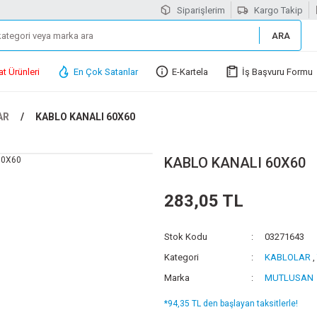
Siparişlerim
Kargo Takip
ARA
at Ürünleri
En Çok Satanlar
E-Kartela
İş Başvuru Formu
AR
KABLO KANALI 60X60
KABLO KANALI 60X60
283,05 TL
Stok Kodu
03271643
Kategori
KABLOLAR
,
Marka
MUTLUSAN
*94,35 TL den başlayan taksitlerle!