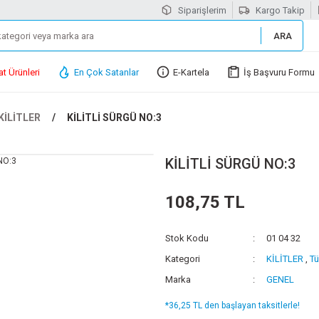
Siparişlerim
Kargo Takip
ARA
at Ürünleri
En Çok Satanlar
E-Kartela
İş Başvuru Formu
KİLİTLER
KİLİTLİ SÜRGÜ NO:3
KİLİTLİ SÜRGÜ NO:3
108,75 TL
Stok Kodu
01 04 32
Kategori
KİLİTLER
,
Tü
Marka
GENEL
*36,25 TL den başlayan taksitlerle!