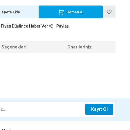
Sepete Ekle
Hemen Al
Fiyatı Düşünce Haber Ver
Paylaş
t Seçenekleri
Önerileriniz
z.
 MM KTX-2445
Kayıt Ol