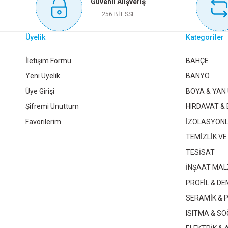
Güvenli Alışveriş
Sepete Ekle
256 BİT SSL
Üyelik
Kategoriler
KINETEX DESENLİ ASMA KİLİT KTX-3301
KINETEX DO
İletişim Formu
BAHÇE
Yeni Üyelik
BANYO
Üye Girişi
BOYA & YAN
125,45 TL
Şifremi Unuttum
HIRDAVAT & 
Favorilerim
İZOLASYON
Sepete Ekle
TEMİZLİK VE
TESİSAT
İNŞAAT MAL
DMAX MOTOR VE DİREKSİYON KİLİDİ BÜYÜK DMX4639
PROFİL & DE
SERAMİK & 
233,90 TL
ISITMA & S