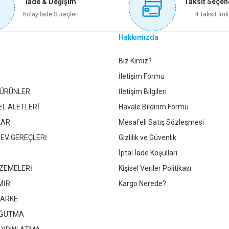
İade & Değişim
Taksit Seçen
Sepete Ekle
Sepete Ekle
Kolay İade Süreçleri
4 Taksit İmk
Hakkımızda
LAP KİLİDİ DÜZ KTX-835
KINITEX UZUN ASMA KİLİT 50 MM KT
Gönder
Biz Kimiz?
İletişim Formu
 ÜRÜNLER
İletişim Bilgileri
103,95 TL
175,50 TL
EL ALETLERİ
Havale Bildirim Formu
LAR
Mesafeli Satış Sözleşmesi
Sepete Ekle
Sepete Ekle
 EV GEREÇLERİ
Gizlilik ve Güvenlik
İptal İade Koşullari
ZEMELERİ
Kişisel Veriler Politikası
KINETEX UZUN ASMA KİLİT 40 MM KTX-2311
KINETEX SÜRGÜ
MİR
Kargo Nerede?
PARKE
158,50 TL
OĞUTMA