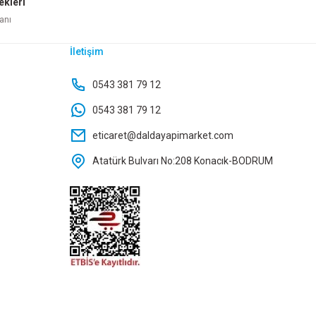
ekleri
anı
İletişim
X-2312
0543 381 79 12
0543 381 79 12
eticaret@daldayapimarket.com
Atatürk Bulvarı No:208 Konacık-BODRUM
LÜ KAPI KİLİDİ KTX-2811
57,50 TL