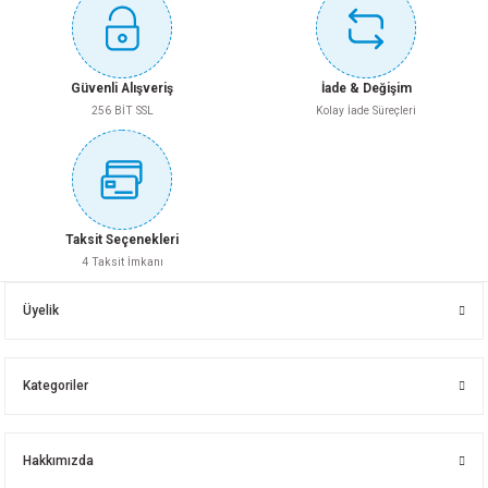
Bu ürüne benzer farklı alternatifler olmalı.
BİMS OÇB 19 LUK [39.18,5X19] ÖLÇÜ
BACA ŞAPKASI 25X50
Güvenli Alışveriş
İade & Değişim
256 BİT SSL
Kolay İade Süreçleri
Gönder
Whatsapp İletişim
Whatsapp İletişim
Taksit Seçenekleri
4 Taksit İmkanı
DOĞANAY PD-2 DÜZ PRES KÖŞE OVAL
Üyelik
Kategoriler
Whatsapp İletişim
Hakkımızda