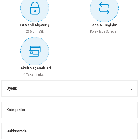
Bu ürüne benzer farklı alternatifler olmalı.
BİMS OÇB 19 LUK [39.18,5X19] ÖLÇÜ
BACA ŞAPKASI 25X50
Güvenli Alışveriş
İade & Değişim
256 BİT SSL
Kolay İade Süreçleri
Gönder
Whatsapp İletişim
Whatsapp İletişim
Taksit Seçenekleri
4 Taksit İmkanı
DOĞANAY PD-2 DÜZ PRES KÖŞE OVAL
Üyelik
Kategoriler
Whatsapp İletişim
Hakkımızda