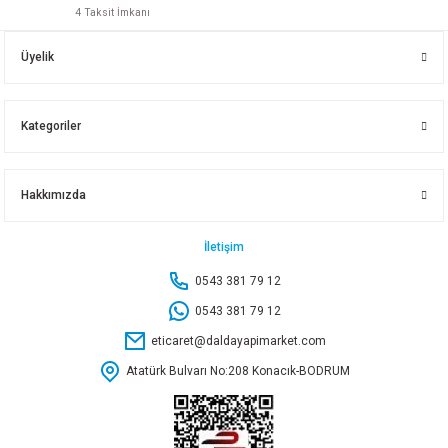
4 Taksit İmkanı
SU SAATİ KOLLEKTÖRÜ 1 1/4 3 LÜ
SU SAATİ KOLLEKTÖRÜ 1 1/4 4 LÜ
Üyelik
200,85 TL
267,80 TL
Kategoriler
Sepete Ekle
Sepete Ekle
Hakkımızda
1/2 ISTAVROZ GALVANİZ
2 1/2 TEL-ŞAÇ KELEPÇE
İletişim
0543 381 79 12
192,95 TL
63,50 TL
0543 381 79 12
eticaret@daldayapimarket.com
Sepete Ekle
Sepete Ekle
Atatürk Bulvarı No:208 Konacık-BODRUM
3 TEL-SAÇ KELEPÇE