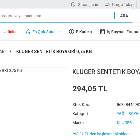
Siparişlerim
Kargo Takip
ARA
at Ürünleri
En Çok Satanlar
E-Kartela
İş Başvuru Formu
AR
KLUGER SENTETİK BOYA GRİ 0,75 KG
KLUGER SENTETİK BOYA
294,05 TL
Stok Kodu
8684844598
Kategori
YAĞLI BOYA
Marka
KLUGER
*98,02 TL den başlayan taksitlerle!