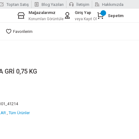
Toptan Satış
Blog Yazıları
İletişim
Hakkımızda
Mağazalarımız
Giriş Yap
Sepetim
Konumları Görüntüle
veya Kayıt Ol
Favorilerim
 GRİ 0,75 KG
101_41214
LAR
,
Tüm Ürünler