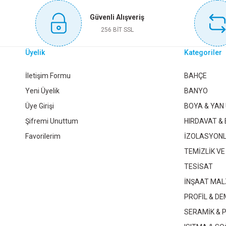
Bu ürüne benzer farklı alternatifler olmalı.
Güvenli Alışveriş
Sepete Ekle
256 BİT SSL
Üyelik
Kategoriler
POLİSAN PRİMERA SENTETİK 500 C.GÖBE 2,5 LT
POL
İletişim Formu
BAHÇE
Yeni Üyelik
BANYO
Üye Girişi
BOYA & YAN
1.069,50 TL
Şifremi Unuttum
HIRDAVAT & 
Favorilerim
İZOLASYON
Sepete Ekle
TEMİZLİK VE
TESİSAT
İNŞAAT MAL
POLİSAN PRİMERA SENTETİK 111 OKSİT SARI 2,5 LT
PROFİL & DE
SERAMİK & 
1.069,50 TL