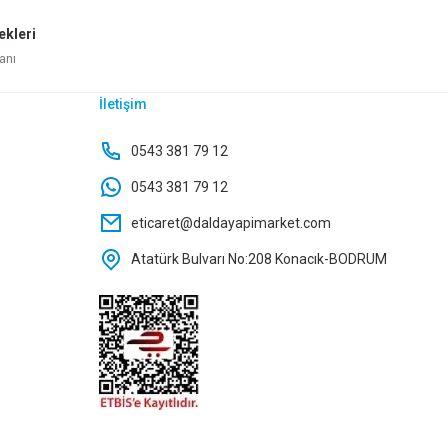
ekleri
anı
İletişim
ENTETİK 439 BONCUK MAVİ 2,5 LT
0543 381 79 12
0543 381 79 12
1.069,50 TL
eticaret@daldayapimarket.com
Atatürk Bulvarı No:208 Konacık-BODRUM
Sepete Ekle
RİMERA SENTETİK KARAYEL 2,5 LT
1.069,50 TL