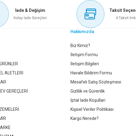
İade & Değişim
Taksit Seçen
Sepete Ekle
Sepete Ekle
Kolay İade Süreçleri
4 Taksit İmk
Hakkımızda
İSAN PRİMERA SENTETİK 020 SİYAH 2,5 LT
POLİSAN PRİMERA S
Gönder
Biz Kimiz?
İletişim Formu
 ÜRÜNLER
İletişim Bilgileri
1.069,50 TL
EL ALETLERİ
Havale Bildirim Formu
LAR
Mesafeli Satış Sözleşmesi
Sepete Ekle
 EV GEREÇLERİ
Gizlilik ve Güvenlik
İptal İade Koşullari
ZEMELERİ
Kişisel Veriler Politikası
POLİSAN PRİMERA SENTETİK 582 NEFTİ YEŞİL 2,5 LT
POLİSAN P
MİR
Kargo Nerede?
PARKE
1.069,50 TL