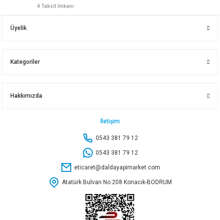
4 Taksit İmkanı
NOBEL SAFRAN KULP KROM 128 MM KL23212829
Üyelik
50,70 TL
Kategoriler
Sepete Ekle
Hakkımızda
NOBEL ARBETA KULP MATSİYAH 192 MM
İletişim
0543 381 79 12
80,65 TL
0543 381 79 12
eticaret@daldayapimarket.com
Sepete Ekle
Atatürk Bulvarı No:208 Konacık-BODRUM
NOBEL NOKTALI DÜĞME MATSİYAH 47573