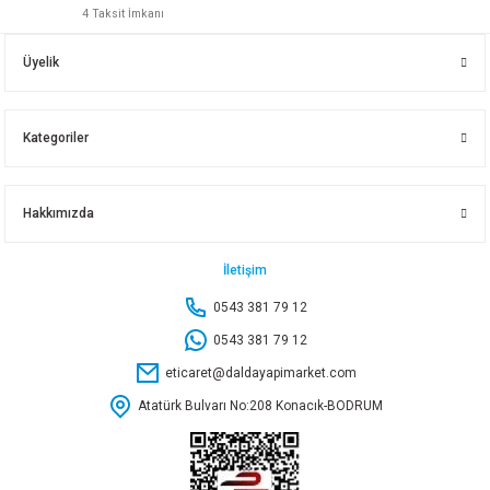
4 Taksit İmkanı
NOBEL SAFRAN KULP KROM 128 MM KL23212829
Üyelik
50,70 TL
Kategoriler
Sepete Ekle
Hakkımızda
NOBEL ARBETA KULP MATSİYAH 192 MM
İletişim
0543 381 79 12
80,65 TL
0543 381 79 12
eticaret@daldayapimarket.com
Sepete Ekle
Atatürk Bulvarı No:208 Konacık-BODRUM
NOBEL NOKTALI DÜĞME MATSİYAH 47573