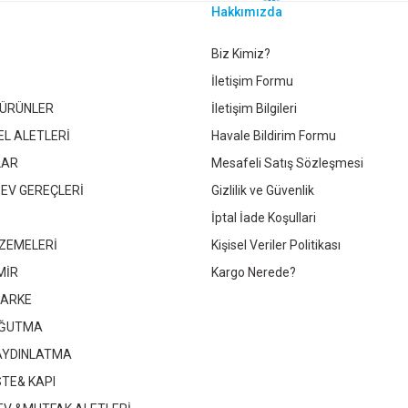
Hakkımızda
DF VANİLYA PARLAK 18X210X280
MDF BAMBU 18X210X280
Gönder
Biz Kimiz?
İletişim Formu
 ÜRÜNLER
İletişim Bilgileri
EL ALETLERİ
Havale Bildirim Formu
LAR
Mesafeli Satış Sözleşmesi
Whatsapp İletişim
Whatsapp İletişim
 EV GEREÇLERİ
Gizlilik ve Güvenlik
İptal İade Koşullari
ZEMELERİ
Kişisel Veriler Politikası
M 210X280
MİR
Kargo Nerede?
PARKE
OĞUTMA
 AYDINLATMA
im
STE& KAPI