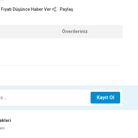
Fiyatı Düşünce Haber Ver
Paylaş
Önerileriniz
z.
210X280
MDF FIRTINA GRİ 18X210X280
Kayıt Ol
ekleri
Whatsapp İletişim
anı