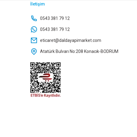
İletişim
MDF BEYAZ PARLAK 18X210X280
0543 381 79 12
0543 381 79 12
eticaret@daldayapimarket.com
Atatürk Bulvarı No:208 Konacık-BODRUM
Whatsapp İletişim