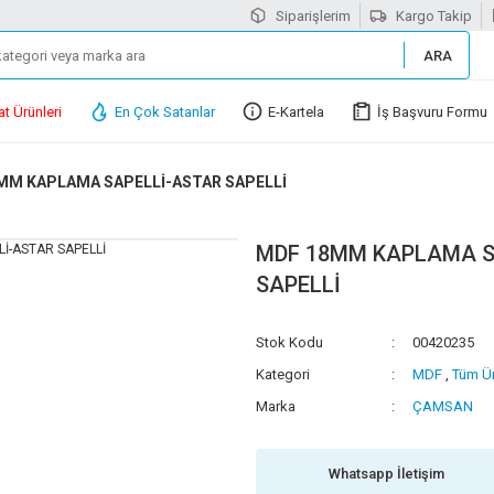
Siparişlerim
Kargo Takip
ARA
at Ürünleri
En Çok Satanlar
E-Kartela
İş Başvuru Formu
MM KAPLAMA SAPELLİ-ASTAR SAPELLİ
MDF 18MM KAPLAMA S
SAPELLİ
Stok Kodu
00420235
Kategori
MDF
,
Tüm Ür
Marka
ÇAMSAN
Whatsapp İletişim