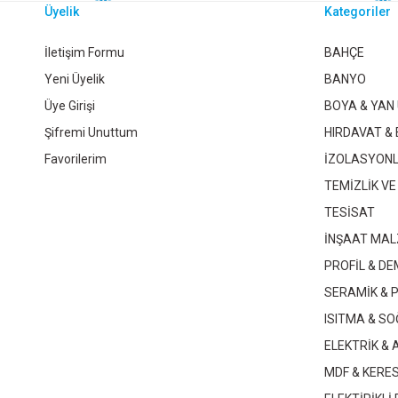
Üyelik
Kategoriler
MDF 18MM KAPLAMA MEŞE HARELİ-MEŞE ASTAR
M
İletişim Formu
BAHÇE
Yeni Üyelik
BANYO
Üye Girişi
BOYA & YAN
Şifremi Unuttum
HIRDAVAT & 
Favorilerim
İZOLASYON
Whatsapp İletişim
TEMİZLİK VE
TESİSAT
İNŞAAT MAL
MDF VENEDİK 18X210X280
MDF BEYAZ PARLAK 8 M
PROFİL & DE
SERAMİK & 
ISITMA & S
ELEKTRİK &
Whatsapp İletişim
Whatsapp İletiş
MDF & KERE