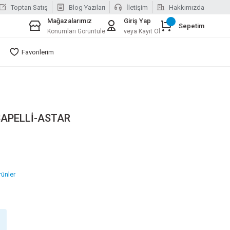
Toptan Satış
Blog Yazıları
İletişim
Hakkımızda
Mağazalarımız
Giriş Yap
Sepetim
Konumları Görüntüle
veya Kayıt Ol
Favorilerim
APELLİ-ASTAR
ünler