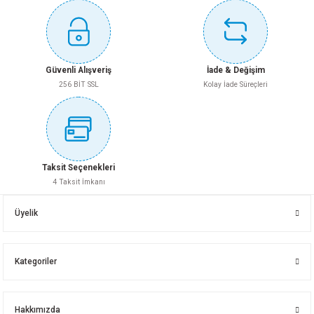
Ürün fiyatı diğer sitelerden daha pahalı.
Whatsapp İletişim
Bu ürüne benzer farklı alternatifler olmalı.
BOZDAĞ PVC SÜPÜRGELİK 8 CM-12 MM BEYAZ 2,80 MT
Güvenli Alışveriş
İade & Değişim
256 BİT SSL
Kolay İade Süreçleri
227,35 TL
Gönder
Sepete Ekle
Taksit Seçenekleri
4 Taksit İmkanı
MDF MİDYAT CEVİZ 18X210X280
MDF FIRTINA GRİ 18X210X280
Üyelik
Kategoriler
Whatsapp İletişim
Whatsapp İletişim
Hakkımızda