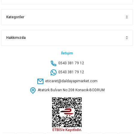
187,50 TL
Kategoriler
Sepete Ekle
Hakkımızda
HİGHGENİC SİLİKONLU TEMİZLEYİCİ 1000 ML
İletişim
0543 381 79 12
85,80 TL
0543 381 79 12
eticaret@daldayapimarket.com
Sepete Ekle
Atatürk Bulvarı No:208 Konacık-BODRUM
HİGHGENİC SİRKELİM SİRKELİ TEMİZLEYİCİ 750 ML
94,90 TL