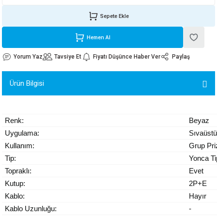
ORATİF TAŞLAR
RI
ALAR
 MAKİNALARI
ARIŞIK
Sepete Ekle
 STOP VALF
YER KAPLAMALAR
ALARI
I
ARI
Hemen Al
Yorum Yaz
Tavsiye Et
Fiyatı Düşünce Haber Ver
Paylaş
İNALARI
 KÖPÜKLER
LARI
 VE KAŞIKLIKLAR
Ürün Bilgisi
R
ALARI
Renk:
Beyaz
LAR
Uygulama:
Sıvaüstü
Kullanım:
Grup Pri
UTKALLAR
KİPMANLARI
Tip:
Yonca Ti
Topraklı:
Evet
I
Kutup:
2P+E
Kablo:
Hayır
Kablo Uzunluğu:
-