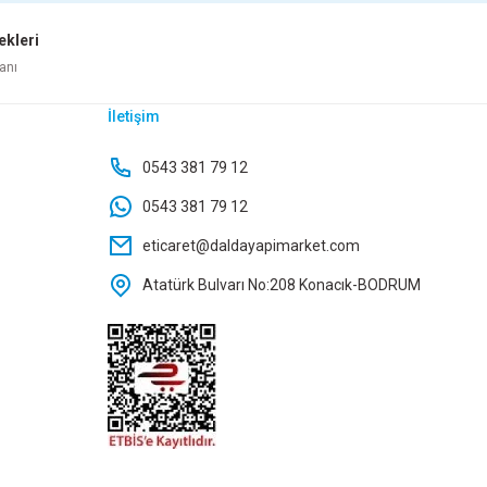
ekleri
Sepete Ekle
anı
İletişim
Yeni
SKI APARATI HAREKETLİ MT-109
AMERİKAN FİŞİ
0543 381 79 12
0543 381 79 12
24,00 TL
18,55 TL
eticaret@daldayapimarket.com
Atatürk Bulvarı No:208 Konacık-BODRUM
Sepete Ekle
Sepete Ekle