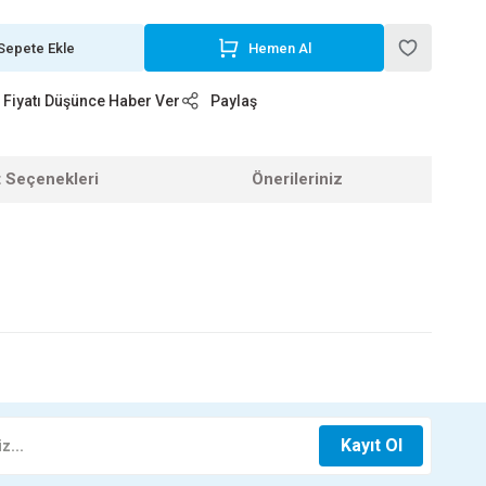
Sepete Ekle
Hemen Al
Fiyatı Düşünce Haber Ver
Paylaş
t Seçenekleri
Önerileriniz
z.
YAT FİŞ 3LÜ KTX-2970
Kayıt Ol
64,40 TL