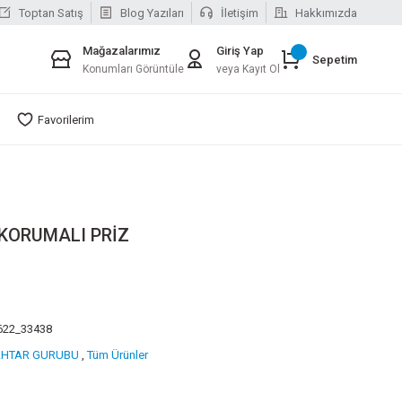
Toptan Satış
Blog Yazıları
İletişim
Hakkımızda
Mağazalarımız
Giriş Yap
Sepetim
Konumları Görüntüle
veya Kayıt Ol
Favorilerim
KORUMALI PRİZ
622_33438
AHTAR GURUBU
,
Tüm Ürünler