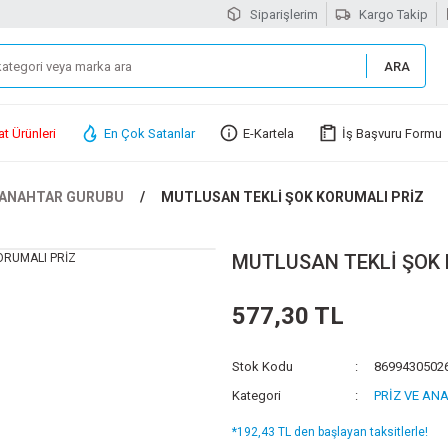
Siparişlerim
Kargo Takip
ARA
at Ürünleri
En Çok Satanlar
E-Kartela
İş Başvuru Formu
 ANAHTAR GURUBU
MUTLUSAN TEKLİ ŞOK KORUMALI PRİZ
MUTLUSAN TEKLİ ŞOK 
577,30 TL
Stok Kodu
8699430502
Kategori
PRİZ VE AN
*192,43 TL den başlayan taksitlerle!