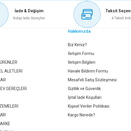
İade & Değişim
Taksit Seçen
Sepete Ekle
Kolay İade Süreçleri
4 Taksit İmk
Hakkımızda
NCA PLUS SİYAH ÜÇLÜ TOPRAKLI PRİZ
MERTTUĞ LCD-LED TV A
Gönder
Biz Kimiz?
İletişim Formu
 ÜRÜNLER
İletişim Bilgileri
319,90 TL
6
EL ALETLERİ
Havale Bildirim Formu
LAR
Mesafeli Satış Sözleşmesi
Sepete Ekle
 EV GEREÇLERİ
Gizlilik ve Güvenlik
İptal İade Koşullari
ZEMELERİ
Kişisel Veriler Politikası
 ANAHTARLI
MUTLUSAN 2 Lİ USB ŞARJ ADAPTÖRÜ 2,4A
MİR
Kargo Nerede?
PARKE
 TL
236,40 TL