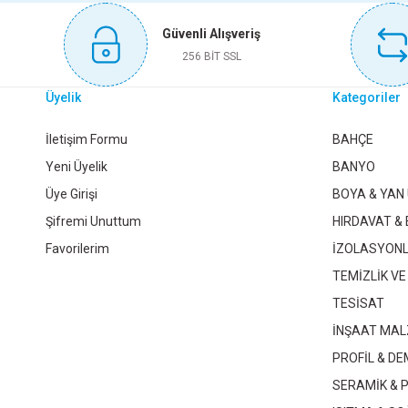
Bu ürüne benzer farklı alternatifler olmalı.
Güvenli Alışveriş
Sepete Ekle
256 BİT SSL
Üyelik
Kategoriler
KINETEX L TOPRAKLI ERKEK FİŞ KTX-2968
Vİ-KO YO
İletişim Formu
BAHÇE
Yeni Üyelik
BANYO
Üye Girişi
BOYA & YAN
64,40 TL
Şifremi Unuttum
HIRDAVAT & 
Favorilerim
İZOLASYON
Sepete Ekle
TEMİZLİK VE
TESİSAT
İNŞAAT MAL
MUTLUSAN 1X16 KAUÇUK ERKEK FİŞ
TOPRAKLI FİŞ
PROFİL & DE
SERAMİK & 
70,90 TL
90,70