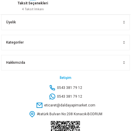
Taksit Seçenekleri
4 Taksit İmkanı
KINETEX KAPI VE PENCERE MENTEŞESİ 90LIK KTX-2722
Üyelik
92,50 TL
Kategoriler
Sepete Ekle
Hakkımızda
NOBEL KOL DEMİRİ YEDEK MİL 120 MM
İletişim
0543 381 79 12
10,85 TL
0543 381 79 12
eticaret@daldayapimarket.com
Sepete Ekle
Atatürk Bulvarı No:208 Konacık-BODRUM
NOBEL ÇANKIRI İNOX WC KK1300300