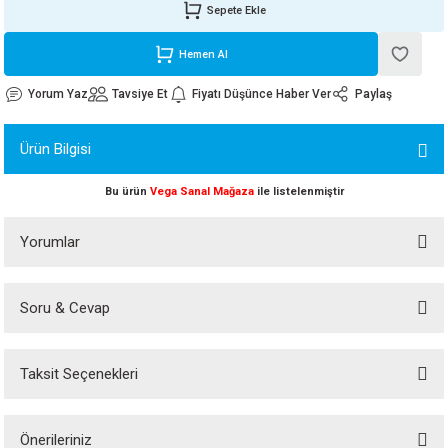
Sepete Ekle
ORATİF TAŞLAR
RI
ALAR
 MAKİNALARI
ARIŞIK
Hemen Al
 STOP VALF
YER KAPLAMALAR
ALARI
I
ARI
Yorum Yaz
Tavsiye Et
Fiyatı Düşünce Haber Ver
Paylaş
İNALARI
Ürün Bilgisi
 KÖPÜKLER
LARI
 VE KAŞIKLIKLAR
Bu ürün
Vega Sanal Mağaza
ile listelenmiştir
R
ALARI
Yorumlar
LAR
Soru & Cevap
Bu ürüne ilk yorumu siz yapın!
UTKALLAR
KİPMANLARI
I
Taksit Seçenekleri
Yorum Yaz
Ürün hakkında henüz soru sorulmamış.
Önerileriniz
Soru Sor